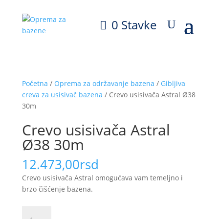
0 Stavke
Početna
/
Oprema za održavanje bazena
/
Gibljiva
creva za usisivač bazena
/ Crevo usisivača Astral Ø38
30m
Crevo usisivača Astral
Ø38 30m
12.473,00
rsd
Crevo usisivača Astral omogućava vam temeljno i
brzo čišćenje bazena.
Crevo