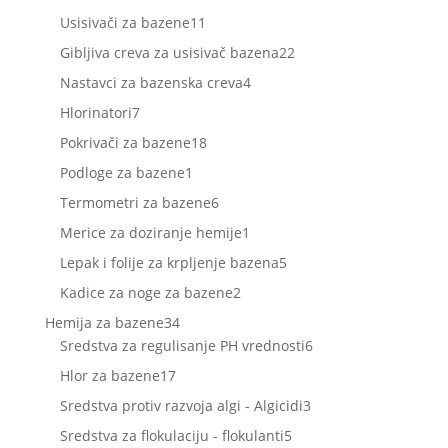
proizvoda
11
Usisivači za bazene
11
proizvoda
22
Gibljiva creva za usisivač bazena
22
proizvoda
4
Nastavci za bazenska creva
4
proizvoda
7
Hlorinatori
7
proizvoda
18
Pokrivači za bazene
18
proizvoda
1
Podloge za bazene
1
proizvod
6
Termometri za bazene
6
proizvoda
1
Merice za doziranje hemije
1
proizvod
5
Lepak i folije za krpljenje bazena
5
proizvoda
2
Kadice za noge za bazene
2
proizvoda
34
Hemija za bazene
34
proizvoda
6
Sredstva za regulisanje PH vrednosti
6
proizvoda
17
Hlor za bazene
17
proizvoda
3
Sredstva protiv razvoja algi - Algicidi
3
proizvoda
5
Sredstva za flokulaciju - flokulanti
5