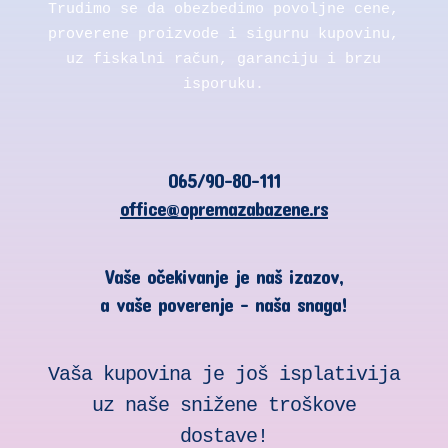
Trudimo se da obezbedimo povoljne cene,
proverene proizvode i sigurnu kupovinu,
uz fiskalni račun, garanciju i brzu
isporuku.
065/90-80-111
office@opremazabazene.rs
Vaše očekivanje je naš izazov,
a vaše poverenje – naša snaga!
Vaša kupovina je još isplativija
uz naše snižene troškove
dostave!