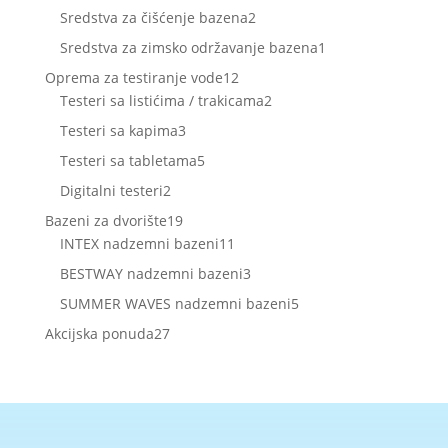
proizvoda
2
Sredstva za čišćenje bazena
2
proizvoda
1
Sredstva za zimsko održavanje bazena
1
proizvod
12
Oprema za testiranje vode
12
proizvoda
2
Testeri sa listićima / trakicama
2
proizvoda
3
Testeri sa kapima
3
proizvoda
5
Testeri sa tabletama
5
proizvoda
2
Digitalni testeri
2
proizvoda
19
Bazeni za dvorište
19
proizvoda
11
INTEX nadzemni bazeni
11
proizvoda
3
BESTWAY nadzemni bazeni
3
proizvoda
5
SUMMER WAVES nadzemni bazeni
5
proizvoda
27
Akcijska ponuda
27
proizvoda