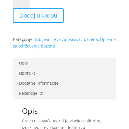
usisivača
Astral
Dodaj u korpu
Ø38
30m
količina
Kategorije:
Gibljiva creva za usisivač bazena
,
Oprema
za održavanje bazena
Opis
Isporuka
Dodatne informacije
Recenzije (0)
Opis
Crevo usisivača Astral je visokokvalitetno,
izdržljivo crevo koje je idealno za