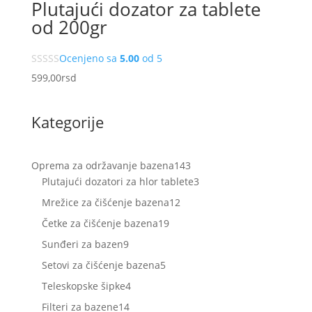
Plutajući dozator za tablete
od 200gr
Ocenjeno sa
5.00
od 5
599,00
rsd
Kategorije
143
Oprema za održavanje bazena
143
proizvoda
3
Plutajući dozatori za hlor tablete
3
proizvoda
12
Mrežice za čišćenje bazena
12
proizvoda
19
Četke za čišćenje bazena
19
proizvoda
9
Sunđeri za bazen
9
proizvoda
5
Setovi za čišćenje bazena
5
proizvoda
4
Teleskopske šipke
4
proizvoda
14
Filteri za bazene
14