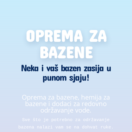
OPREMA ZA
BAZENE
Neka i vaš bazen zasija u
punom sjaju!
Oprema za bazene, hemija za
bazene i dodaci za redovno
održavanje vode.
Sve što je potrebno za održavanje
bazena nalazi vam se na dohvat ruke.