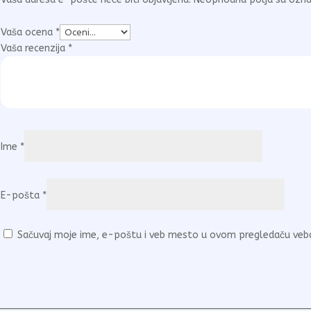
Vaša ocena
*
Vaša recenzija
*
Ime
*
E-pošta
*
Sačuvaj moje ime, e-poštu i veb mesto u ovom pregledaču veb