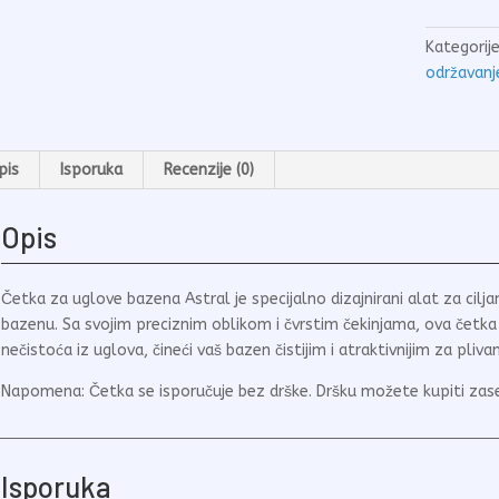
bazena
Astral
Kategorij
količina
održavanj
pis
Isporuka
Recenzije (0)
Opis
Četka za uglove bazena Astral je specijalno dizajnirani alat za cilj
bazenu. Sa svojim preciznim oblikom i čvrstim čekinjama, ova četka
nečistoća iz uglova, čineći vaš bazen čistijim i atraktivnijim za plivan
Napomena: Četka se isporučuje bez drške. Dršku možete kupiti zas
Isporuka