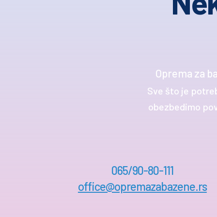
Nek
Oprema za ba
Sve što je potre
obezbedimo povol
065/90-80-111
office@opremazabazene.rs