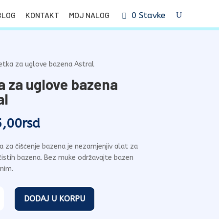
BLOG
KONTAKT
MOJ NALOG
0 Stavke
etka za uglove bazena Astral
a za uglove bazena
al
5,00
rsd
a za čišćenje bazena je nezamjenjiv alat za
e čistih bazena. Bez muke održavajte bazen
nim.
DODAJ U KORPU