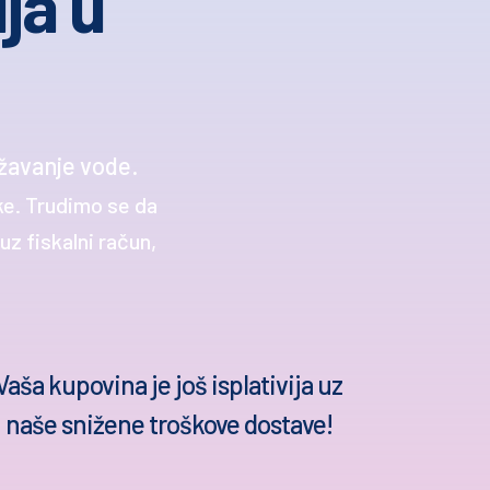
ja u
žavanje vode.
ke. Trudimo se da
z fiskalni račun,
Vaša kupovina je još isplativija uz
naše snižene troškove dostave!