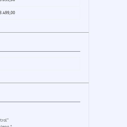
499,00
tral“
ačena
*