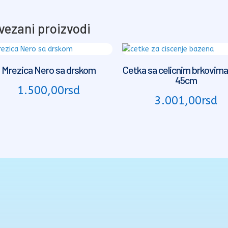
vezani proizvodi
Mrezica Nero sa drskom
Cetka sa celicnim brkovim
45cm
1.500,00
rsd
3.001,00
rsd