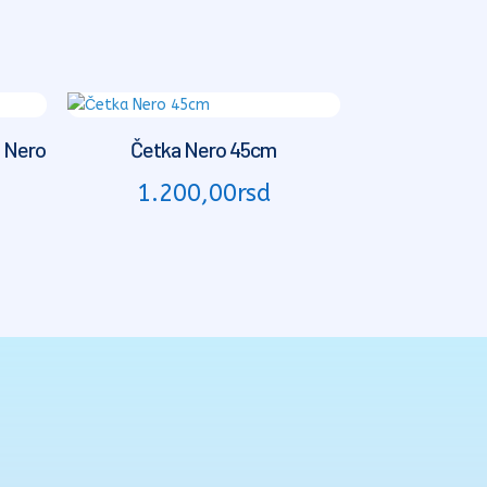
a Nero
Četka Nero 45cm
1.200,00
rsd