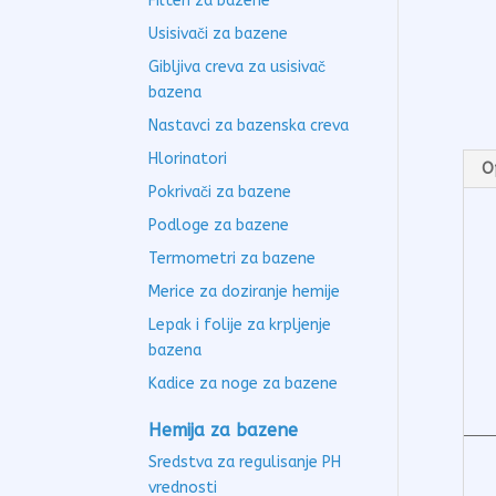
Filteri za bazene
Usisivači za bazene
Gibljiva creva za usisivač
bazena
Nastavci za bazenska creva
Hlorinatori
O
Pokrivači za bazene
Podloge za bazene
Termometri za bazene
Merice za doziranje hemije
Lepak i folije za krpljenje
bazena
Kadice za noge za bazene
Hemija za bazene
Sredstva za regulisanje PH
vrednosti