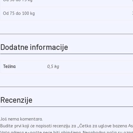
Od 75 do 100 kg
3.
Dodatne informacije
Težina
0,5 kg
Recenzije
Još nema komentara.
Budite prvi koji će napisati recenziju za „Četka za uglove bazena As
Vaša adresa e-pošte neće biti objavljena.
Neophodna polja su ozn