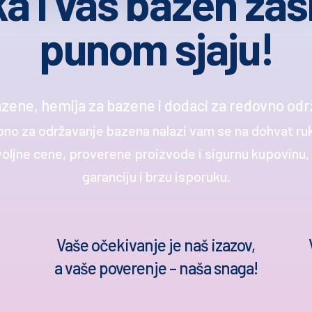
a i vaš bazen zasi
punom sjaju!
zene, hemija za bazene i dodaci za redovno odr
bno za održavanje bazena nalazi vam se na dohvat ru
jne cene, proverene proizvode i sigurnu kupovinu, u
garanciju i brzu isporuku.
Vaše očekivanje je naš izazov,
a vaše poverenje – naša snaga!