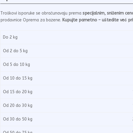
Troškovi isporuke se obračunavaju prema
specijalnim, sniženim ce
prodavnice Oprema za bazene.
Kupujte pametno – uštedite već pri
Do 2 kg
3
Od 2 do 5 kg
5
Od 5 do 10 kg
6
Od 10 do 15 kg
8
Od 15 do 20 kg
1.
Od 20 do 30 kg
1.
Od 30 do 50 kg
2.
Od 50 do 75 kg
3.