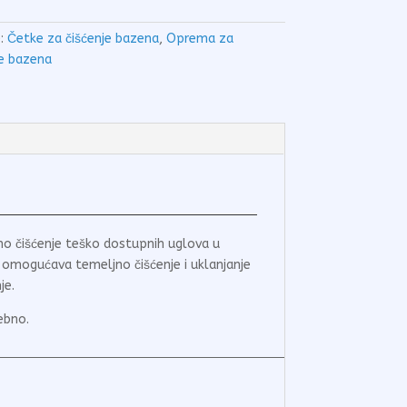
e:
Četke za čišćenje bazena
,
Oprema za
e bazena
ano čišćenje teško dostupnih uglova u
 omogućava temeljno čišćenje i uklanjanje
je.
ebno.