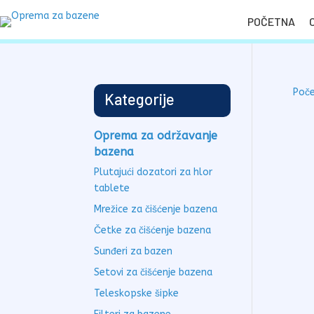
POČETNA
Poč
Kategorije
Oprema za održavanje
bazena
Plutajući dozatori za hlor
tablete
Mrežice za čišćenje bazena
Četke za čišćenje bazena
Sunđeri za bazen
Setovi za čišćenje bazena
Teleskopske šipke