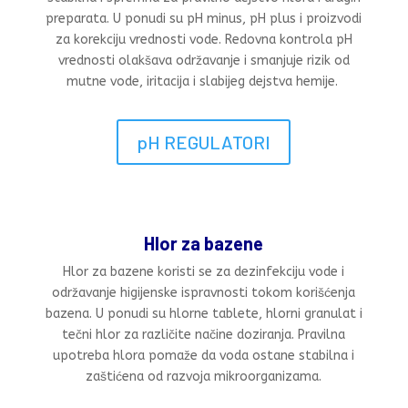
preparata. U ponudi su pH minus, pH plus i proizvodi
za korekciju vrednosti vode. Redovna kontrola pH
vrednosti olakšava održavanje i smanjuje rizik od
mutne vode, iritacija i slabijeg dejstva hemije.
pH REGULATORI
Hlor za bazene
Hlor za bazene koristi se za dezinfekciju vode i
održavanje higijenske ispravnosti tokom korišćenja
bazena. U ponudi su hlorne tablete, hlorni granulat i
tečni hlor za različite načine doziranja. Pravilna
upotreba hlora pomaže da voda ostane stabilna i
zaštićena od razvoja mikroorganizama.