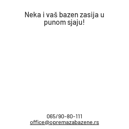
Neka i vaš bazen zasija u
punom sjaju!
Oprema za bazene, hemija za bazene
i dodaci za redovno održavanje vode.
Sve što je potrebno za
održavanje bazena nalazi vam se
na dohvat ruke. Trudimo se da
obezbedimo povoljne cene,
proverene proizvode i sigurnu
kupovinu, uz fiskalni račun,
garanciju i brzu isporuku.
065/90-80-111
office@opremazabazene.rs