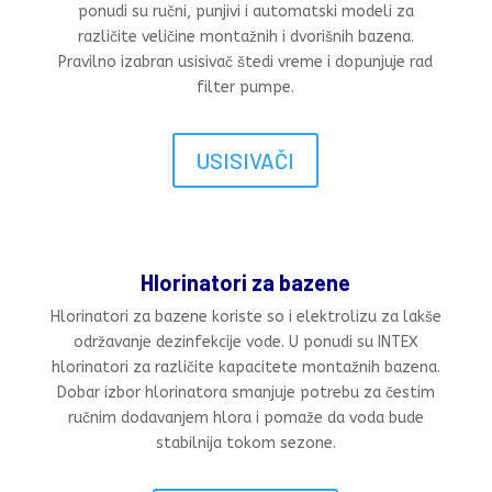
ponudi su ručni, punjivi i automatski modeli za
različite veličine montažnih i dvorišnih bazena.
Pravilno izabran usisivač štedi vreme i dopunjuje rad
filter pumpe.
USISIVAČI
Hlorinatori za bazene
Hlorinatori za bazene koriste so i elektrolizu za lakše
održavanje dezinfekcije vode. U ponudi su INTEX
hlorinatori za različite kapacitete montažnih bazena.
Dobar izbor hlorinatora smanjuje potrebu za čestim
ručnim dodavanjem hlora i pomaže da voda bude
stabilnija tokom sezone.