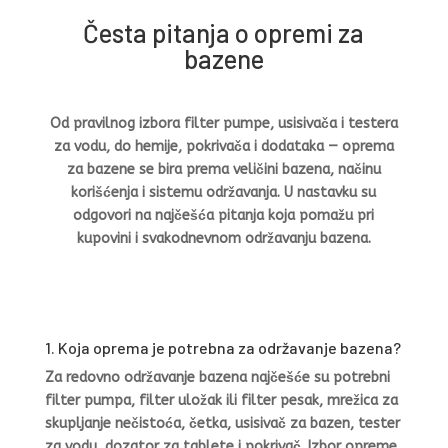
Česta pitanja o opremi za
bazene
Od pravilnog izbora filter pumpe, usisivača i testera
za vodu, do hemije, pokrivača i dodataka — oprema
za bazene se bira prema veličini bazena, načinu
korišćenja i sistemu održavanja. U nastavku su
odgovori na najčešća pitanja koja pomažu pri
kupovini i svakodnevnom održavanju bazena.
1. Koja oprema je potrebna za održavanje bazena?
Za redovno održavanje bazena najčešće su potrebni
filter pumpa, filter uložak ili filter pesak, mrežica za
skupljanje nečistoća, četka, usisivač za bazen, tester
za vodu, dozator za tablete i pokrivač. Izbor opreme