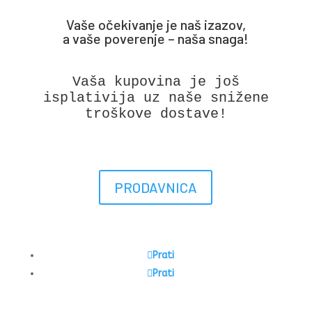
Vaše očekivanje je naš izazov,
a vaše poverenje – naša snaga!
Vaša kupovina je još
isplativija uz naše snižene
troškove dostave!
PRODAVNICA
Prati
Prati