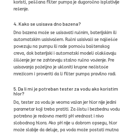
koristi, peščana filter pumpa je dugoročno isplativije
rešenje.
4. Kako se usisava dno bazena?
Dno bazena može se usisavati ručnim, baterijskim ili
automatskim usisivačem. Ručni usisivači se najčešće
povezuju na pumpu ili rade pomoću baštenskog
creva, dok baterijski i automatski modeli olakšavaju
čišćenje jer ne zahtevaju stalno ručno vođenje. Pre
usisavanja poželjno je ukloniti krupne nečistoće
mrežicom i proveriti da li filter pumpa pravilno radi.
5. Da li mi je potreban tester za vodu ako koristim
hlor?
Da, tester za vodu je veoma važan jer hlor nije jedini
parametar koji treba pratiti. Za čistu i bezbednu vodu
potrebno je redovno meriti pH vrednost i nivo
slobodnog hlora. Ako pH nije u dobrom opsegu, hlor
može slabije da deluje, pa voda može postati mutna