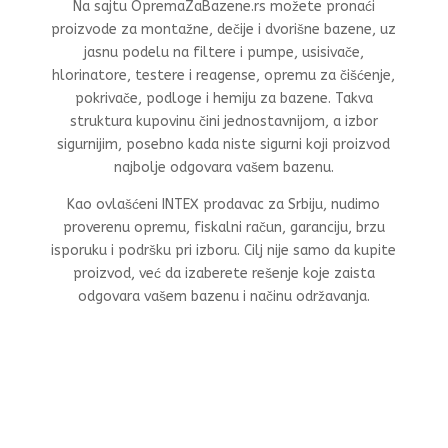
Na sajtu OpremaZaBazene.rs možete pronaći
proizvode za montažne, dečije i dvorišne bazene, uz
jasnu podelu na filtere i pumpe, usisivače,
hlorinatore, testere i reagense, opremu za čišćenje,
pokrivače, podloge i hemiju za bazene. Takva
struktura kupovinu čini jednostavnijom, a izbor
sigurnijim, posebno kada niste sigurni koji proizvod
najbolje odgovara vašem bazenu.
Kao ovlašćeni INTEX prodavac za Srbiju, nudimo
proverenu opremu, fiskalni račun, garanciju, brzu
isporuku i podršku pri izboru. Cilj nije samo da kupite
proizvod, već da izaberete rešenje koje zaista
odgovara vašem bazenu i načinu održavanja.