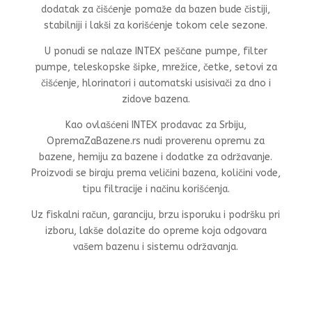
dodatak za čišćenje pomaže da bazen bude čistiji,
stabilniji i lakši za korišćenje tokom cele sezone.
U ponudi se nalaze INTEX peščane pumpe, filter
pumpe, teleskopske šipke, mrežice, četke, setovi za
čišćenje, hlorinatori i automatski usisivači za dno i
zidove bazena.
Kao ovlašćeni INTEX prodavac za Srbiju,
OpremaZaBazene.rs nudi proverenu opremu za
bazene, hemiju za bazene i dodatke za održavanje.
Proizvodi se biraju prema veličini bazena, količini vode,
tipu filtracije i načinu korišćenja.
Uz fiskalni račun, garanciju, brzu isporuku i podršku pri
izboru, lakše dolazite do opreme koja odgovara
vašem bazenu i sistemu održavanja.