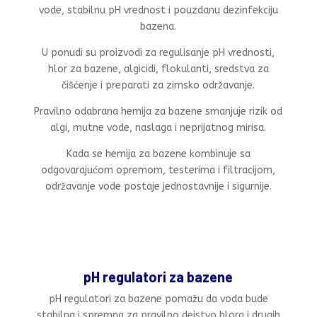
vode, stabilnu pH vrednost i pouzdanu dezinfekciju
bazena.
U ponudi su proizvodi za regulisanje pH vrednosti,
hlor za bazene, algicidi, flokulanti, sredstva za
čišćenje i preparati za zimsko održavanje.
Pravilno odabrana hemija za bazene smanjuje rizik od
algi, mutne vode, naslaga i neprijatnog mirisa.
Kada se hemija za bazene kombinuje sa
odgovarajućom opremom, testerima i filtracijom,
održavanje vode postaje jednostavnije i sigurnije.
pH regulatori za bazene
pH regulatori za bazene pomažu da voda bude
stabilna i spremna za pravilno dejstvo hlora i drugih