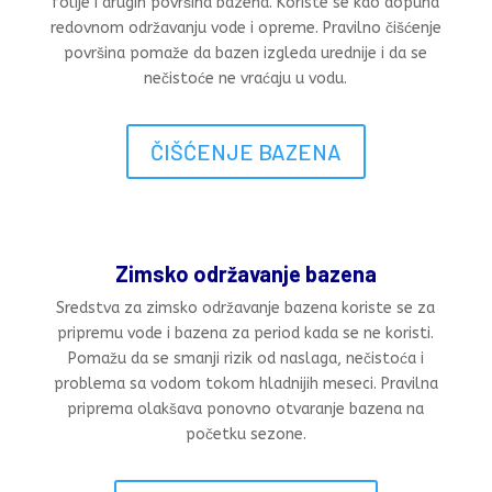
folije i drugih površina bazena. Koriste se kao dopuna
redovnom održavanju vode i opreme. Pravilno čišćenje
površina pomaže da bazen izgleda urednije i da se
nečistoće ne vraćaju u vodu.
ČIŠĆENJE BAZENA
Zimsko održavanje bazena
Sredstva za zimsko održavanje bazena koriste se za
pripremu vode i bazena za period kada se ne koristi.
Pomažu da se smanji rizik od naslaga, nečistoća i
problema sa vodom tokom hladnijih meseci. Pravilna
priprema olakšava ponovno otvaranje bazena na
početku sezone.