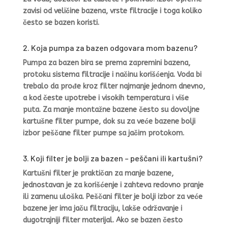
zavisi od veličine bazena, vrste filtracije i toga koliko
često se bazen koristi.
2. Koja pumpa za bazen odgovara mom bazenu?
Pumpa za bazen bira se prema zapremini bazena,
protoku sistema filtracije i načinu korišćenja. Voda bi
trebalo da prođe kroz filter najmanje jednom dnevno,
a kod česte upotrebe i visokih temperatura i više
puta. Za manje montažne bazene često su dovoljne
kartušne filter pumpe, dok su za veće bazene bolji
izbor peščane filter pumpe sa jačim protokom.
3. Koji filter je bolji za bazen – peščani ili kartušni?
Kartušni filter je praktičan za manje bazene,
jednostavan je za korišćenje i zahteva redovno pranje
ili zamenu uloška. Peščani filter je bolji izbor za veće
bazene jer ima jaču filtraciju, lakše održavanje i
dugotrajniji filter materijal. Ako se bazen često