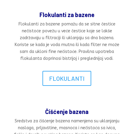
Flokulanti za bazene
Flokulanti za bazene pomažu da se sitne čestice
nečistoće povežu u veće čestice koje se lakše
zadržavaju u filtraciji ili uklanjaju sa dna bazena.
Koriste se kada je voda mutna ili kada filter ne može
sam da ukloni fine nečistoće. Pravilna upotreba
flokulanta doprinosi bistrijoj i preglednijoj vodi.
FLOKULANTI
Čišćenje bazena
Sredstva za čišćenje bazena namenjena su uklanjanju
naslaga, prljavštine, masnoća i nečistoća sa ivica,