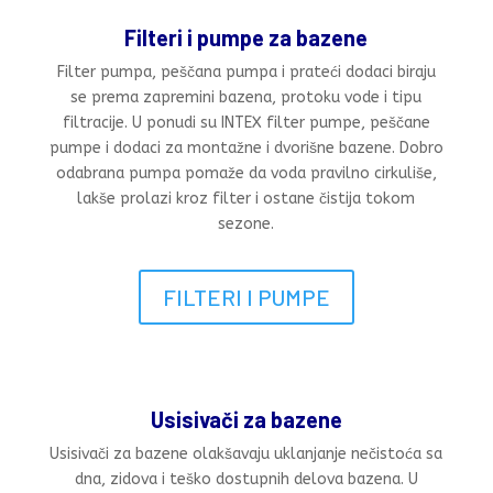
Filteri i pumpe za bazene
Filter pumpa, peščana pumpa i prateći dodaci biraju
se prema zapremini bazena, protoku vode i tipu
filtracije. U ponudi su INTEX filter pumpe, peščane
pumpe i dodaci za montažne i dvorišne bazene. Dobro
odabrana pumpa pomaže da voda pravilno cirkuliše,
lakše prolazi kroz filter i ostane čistija tokom
sezone.
FILTERI I PUMPE
Usisivači za bazene
Usisivači za bazene olakšavaju uklanjanje nečistoća sa
dna, zidova i teško dostupnih delova bazena. U