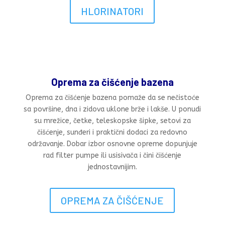
HLORINATORI
Oprema za čišćenje bazena
Oprema za čišćenje bazena pomaže da se nečistoće
sa površine, dna i zidova uklone brže i lakše. U ponudi
su mrežice, četke, teleskopske šipke, setovi za
čišćenje, sunđeri i praktični dodaci za redovno
održavanje. Dobar izbor osnovne opreme dopunjuje
rad filter pumpe ili usisivača i čini čišćenje
jednostavnijim.
OPREMA ZA ČIŠĆENJE