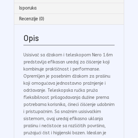
Isporuka
Recenzije (0)
Opis
Usisivač sa džakom i teleskopom Nero 1.6m
predstavlja efikasan uređaj za čišćenje koji
kombinuje praktičnost i performanse.
Opremljen je posebnim džakom za prašinu
koji omogućava jednostavno pražnjenje i
održavanje. Teleskopska ručka pruža
fleksibilnost prilagođavanja dužine prema
potrebama korisnika, čineći čišćenje udobnim
i pristupačnim. Sa snažnim usisivačkim
sistemom, ovaj uređaj efikasno uklanja
prašinu i nečistoće sa različitih površina,
pružajući čist i higijenski bazen. Idealan je