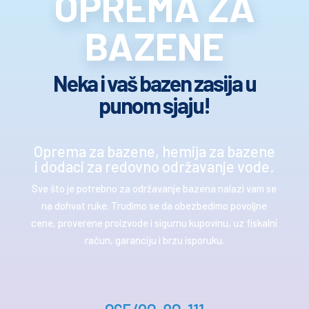
OPREMA ZA
BAZENE
Neka i vaš bazen zasija u
punom sjaju!
Oprema za bazene, hemija za bazene
i dodaci za redovno održavanje vode.
Sve što je potrebno za održavanje bazena nalazi vam se
na dohvat ruke. Trudimo se da obezbedimo povoljne
cene, proverene proizvode i sigurnu kupovinu, uz fiskalni
račun, garanciju i brzu isporuku.