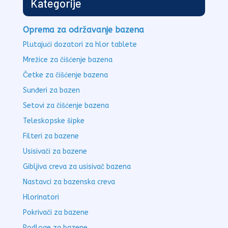
Kategorije
Oprema za održavanje bazena
Plutajući dozatori za hlor tablete
Mrežice za čišćenje bazena
Četke za čišćenje bazena
Sunđeri za bazen
Setovi za čišćenje bazena
Teleskopske šipke
Filteri za bazene
Usisivači za bazene
Gibljiva creva za usisivač bazena
Nastavci za bazenska creva
Hlorinatori
Pokrivači za bazene
Podloge za bazene