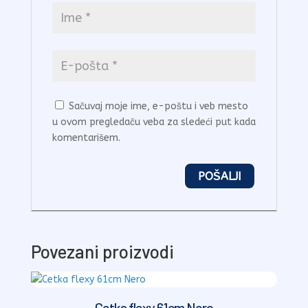
Sačuvaj moje ime, e-poštu i veb mesto
u ovom pregledaču veba za sledeći put kada
komentarišem.
Povezani proizvodi
Cetka flexy 61cm Nero