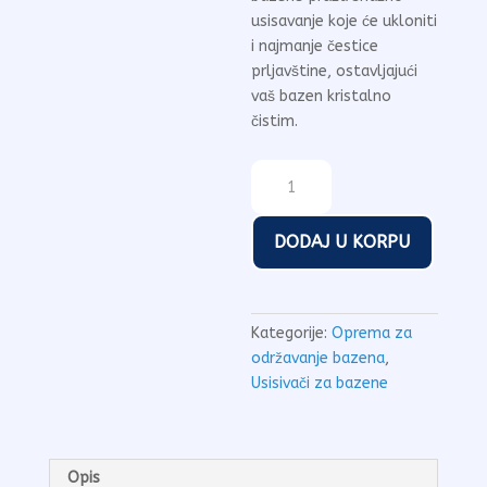
usisavanje koje će ukloniti
i najmanje čestice
prljavštine, ostavljajući
vaš bazen kristalno
čistim.
Usisivač
sa
džakom
DODAJ U KORPU
i
teleskopom
Nero
1.6m
Kategorije:
Oprema za
količina
održavanje bazena
,
Usisivači za bazene
Opis