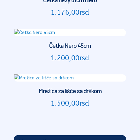
1.176,00
rsd
Četka Nero 45cm
1.200,00
rsd
Mrežica za lišće sa drškom
1.500,00
rsd