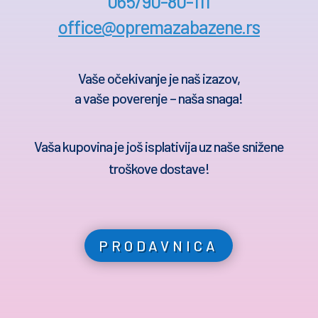
065/90-80-111
office@opremazabazene.rs
Vaše očekivanje je naš izazov,
a vaše poverenje – naša snaga!
Vaša kupovina je još isplativija uz naše snižene
troškove dostave!
PRODAVNICA