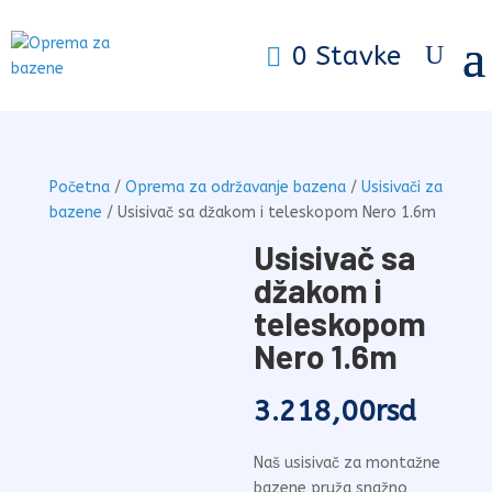
0 Stavke
Početna
/
Oprema za održavanje bazena
/
Usisivači za
bazene
/ Usisivač sa džakom i teleskopom Nero 1.6m
Usisivač sa
džakom i
teleskopom
Nero 1.6m
3.218,00
rsd
Naš usisivač za montažne
bazene pruža snažno