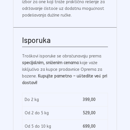
izbor za one koji traže praktično rešenje za
održavanje čistoće uz dodatnu mogućnost
podešavanja dužine ručke.
Isporuka
Troškovi isporuke se obračunavaju prema
specijalnim, sniženim cenama
koje važe
isključivo za kupce prodavnice Oprema za
bazene.
Kupujte pametno – uštedite već pri
dostavi!
Do 2 kg
399,00
Od 2 do 5 kg
529,00
Od 5 do 10 kg
699,00