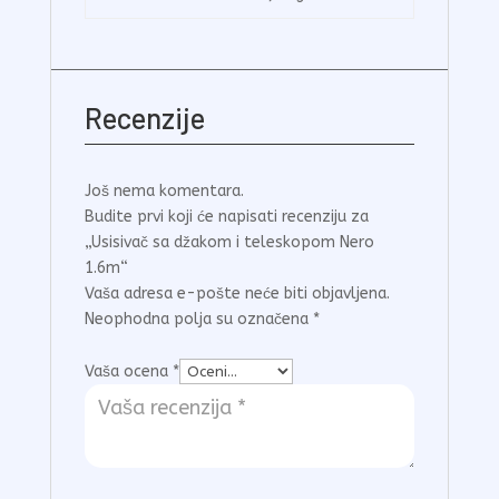
Recenzije
Još nema komentara.
Budite prvi koji će napisati recenziju za
„Usisivač sa džakom i teleskopom Nero
1.6m“
Vaša adresa e-pošte neće biti objavljena.
Neophodna polja su označena
*
Vaša ocena
*