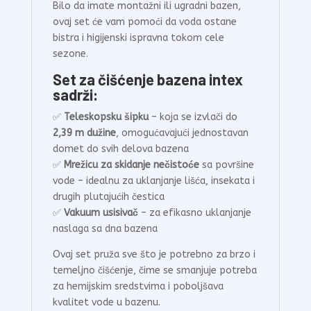
Bilo da imate montažni ili ugradni bazen,
ovaj set će vam pomoći da voda ostane
bistra i higijenski ispravna tokom cele
sezone.
Set za čišćenje bazena intex
sadrži:
✅
Teleskopsku šipku
– koja se izvlači do
2,39 m dužine
, omogućavajući jednostavan
domet do svih delova bazena
✅
Mrežicu za skidanje nečistoće
sa površine
vode – idealnu za uklanjanje lišća, insekata i
drugih plutajućih čestica
✅
Vakuum usisivač
– za efikasno uklanjanje
naslaga sa dna bazena
Ovaj set pruža sve što je potrebno za brzo i
temeljno čišćenje, čime se smanjuje potreba
za hemijskim sredstvima i poboljšava
kvalitet vode u bazenu.