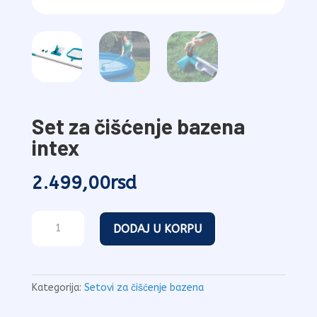
Set za čišćenje bazena
intex
2.499,00
rsd
Set
DODAJ U KORPU
za
čišćenje
bazena
intex
Kategorija:
Setovi za čišćenje bazena
količina