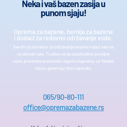
Neka i vaš bazen zasija u
punom sjaju!
Oprema za bazene, hemija za bazene
i dodaci za redovno održavanje vode.
Sve što je potrebno za održavanje bazena nalazi vam se
na dohvat ruke. Trudimo se da obezbedimo povoljne
cene, proverene proizvode i sigurnu kupovinu, uz fiskalni
račun, garanciju i brzu isporuku.
065/90-80-111
office@opremazabazene.rs