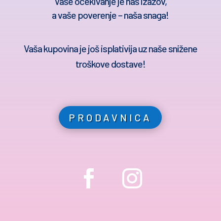
Vaše očekivanje je naš izazov,
a vaše poverenje – naša snaga!
Vaša kupovina je još isplativija uz naše snižene
troškove dostave!
PRODAVNICA