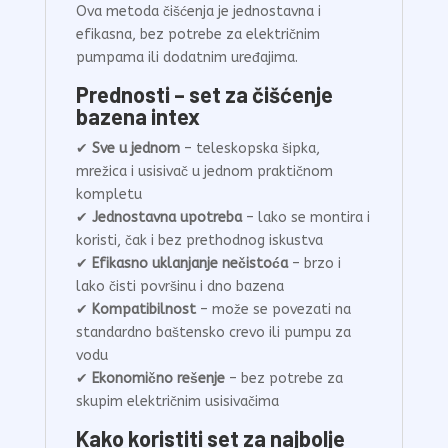
Ova metoda čišćenja je jednostavna i
efikasna, bez potrebe za električnim
pumpama ili dodatnim uređajima.
Prednosti – set za čišćenje
bazena intex
✔
Sve u jednom
– teleskopska šipka,
mrežica i usisivač u jednom praktičnom
kompletu
✔
Jednostavna upotreba
– lako se montira i
koristi, čak i bez prethodnog iskustva
✔
Efikasno uklanjanje nečistoća
– brzo i
lako čisti površinu i dno bazena
✔
Kompatibilnost
– može se povezati na
standardno baštensko crevo ili pumpu za
vodu
✔
Ekonomično rešenje
– bez potrebe za
skupim električnim usisivačima
Kako koristiti set za najbolje