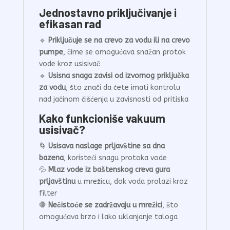
Jednostavno priključivanje i
efikasan rad
🔹
Priključuje se na crevo za vodu ili na crevo
pumpe
, čime se omogućava snažan protok
vode kroz usisivač
🔹
Usisna snaga zavisi od izvornog priključka
za vodu
, što znači da ćete imati kontrolu
nad jačinom čišćenja u zavisnosti od pritiska
Kako funkcioniše vakuum
usisivač?
🌀
Usisava naslage prljavštine sa dna
bazena
, koristeći snagu protoka vode
💦
Mlaz vode iz baštenskog creva gura
prljavštinu
u mrežicu, dok voda prolazi kroz
filter
🛑
Nečistoće se zadržavaju u mrežici
, što
omogućava brzo i lako uklanjanje taloga