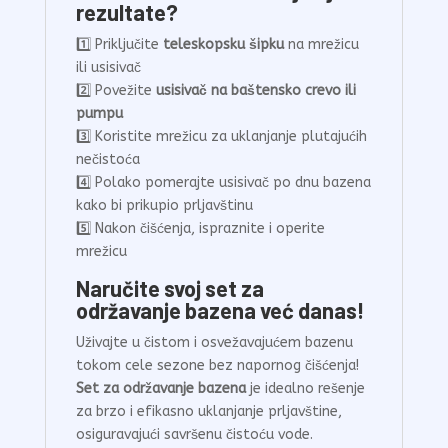
rezultate?
1️⃣ Priključite
teleskopsku šipku
na mrežicu
ili usisivač
2️⃣ Povežite
usisivač na baštensko crevo ili
pumpu
3️⃣ Koristite mrežicu za uklanjanje plutajućih
nečistoća
4️⃣ Polako pomerajte usisivač po dnu bazena
kako bi prikupio prljavštinu
5️⃣ Nakon čišćenja, ispraznite i operite
mrežicu
Naručite svoj set za
održavanje bazena već danas!
Uživajte u čistom i osvežavajućem bazenu
tokom cele sezone bez napornog čišćenja!
Set za održavanje bazena
je idealno rešenje
za brzo i efikasno uklanjanje prljavštine,
osiguravajući savršenu čistoću vode.