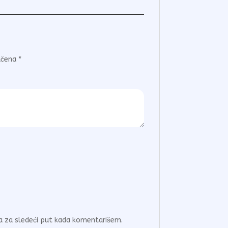
ačena
*
a za sledeći put kada komentarišem.