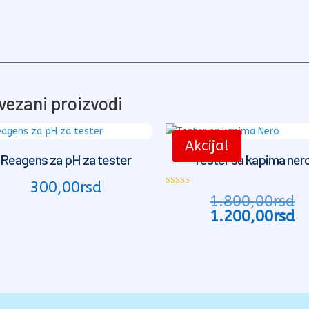
vezani proizvodi
Akcija!
Reagens za pH za tester
Tester sa kapima ner
300,00
rsd
Ocenjeno sa
Or
1.800,00
rsd
5.00
od 5
c
T
1.200,00
rsd
je
c
bi
je
1.
1.