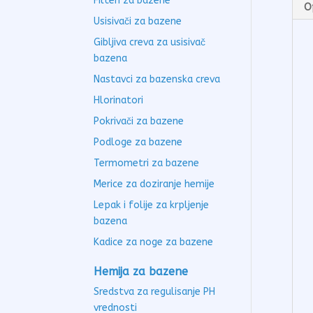
Filteri za bazene
O
Usisivači za bazene
Gibljiva creva za usisivač
bazena
Nastavci za bazenska creva
Hlorinatori
Pokrivači za bazene
Podloge za bazene
Termometri za bazene
Merice za doziranje hemije
Lepak i folije za krpljenje
bazena
Kadice za noge za bazene
Hemija za bazene
Sredstva za regulisanje PH
vrednosti