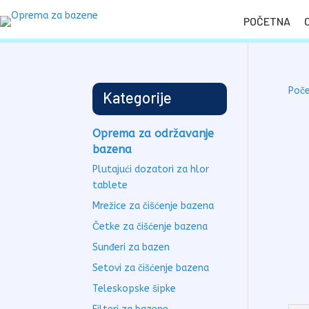
POČETNA
Poč
Kategorije
Oprema za održavanje
bazena
Plutajući dozatori za hlor
tablete
Mrežice za čišćenje bazena
Četke za čišćenje bazena
Sunđeri za bazen
Setovi za čišćenje bazena
Teleskopske šipke