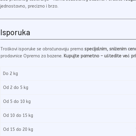
jednostavno, precizno i brzo.
Isporuka
Troškovi isporuke se obračunavaju prema
specijalnim, sniženim ce
prodavnice Oprema za bazene.
Kupujte pametno – uštedite već pri
Do 2 kg
3
Od 2 do 5 kg
5
Od 5 do 10 kg
6
Od 10 do 15 kg
8
Od 15 do 20 kg
1.