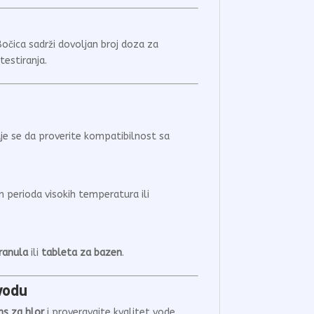
Bočica sadrži dovoljan broj doza za
testiranja.
je se da proverite kompatibilnost sa
 perioda visokih temperatura ili
ranula
ili
tableta za bazen
.
vodu
ns za hlor
i proveravajte kvalitet vode