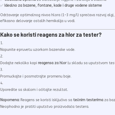
✅
Idealno za bazene, fontane, kade i druge vodene sisteme
Održavanje optimalnog nivoa hlora (1–3 mg/l) sprečava razvoj algi, b
efikasno delovanje ostalih hemikalija u vodi.
Kako se koristi reagens za hlor za tester?
Napunite epruvetu uzorkom bazenske vode.
Dodajte nekoliko kapi
reagensa za hlor
(u skladu sa uputstvom test
Promućkajte i posmatrajte promenu boje.
Uporedite sa skalom i očitajte rezultat.
Napomena:
Reagens se koristi isključivo sa
tečnim testerima
za baz
Neophodno je pratiti uputstvo proizvođača testera.