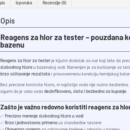
pis
Isporuka
Recenzije (0)
Opis
Reagens za hlor za tester – pouzdana k
bazenu
Reagens za hlor za tester
je ključni dodatak za sve koji žele da pr
slobodnog hlora
u bazenskoj vodi. Namenjen je za korišćenje sa te
brzo očitavanje rezultata
i pravovremenu korekciju hemijskog balan
Bez precizne kontrole hlora, ni najčistija voda nije nužno bezbed
sigurni da je vaša voda
dezinfikovana, čista i bezbedna za kupanje
.
Zašto je važno redovno koristiti reagens za hlo
✅
Precizno merenje slobodnog hlora u vodi
✅
Brza i jednostavna primena
uz standardne testere
✅
Obavezna oprema
za održavanje higijene i zdravlja u bazenu