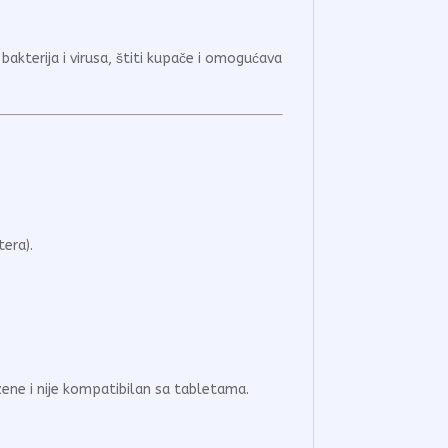
akterija i virusa, štiti kupače i omogućava
era).
ene i nije kompatibilan sa tabletama.