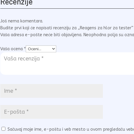
Recenzije
Još nema komentara.
Budite prvi koji će napisati recenziju za „Reagens za hlor za tester“
Vaša adresa e-pošte neće biti objavljena.
Neophodna polja su ozn
Vaša ocena
*
Sačuvaj moje ime, e-poštu i veb mesto u ovom pregledaču veb