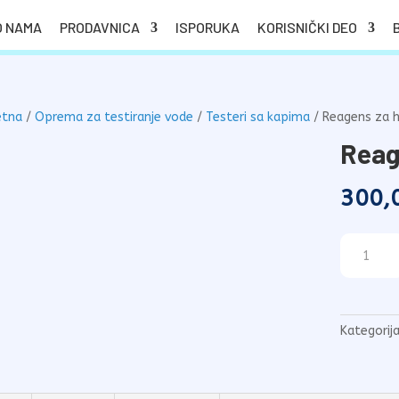
O NAMA
PRODAVNICA
ISPORUKA
KORISNIČKI DEO
etna
/
Oprema za testiranje vode
/
Testeri sa kapima
/ Reagens za h
Reag
300,
Reagens
za
hlor
za
tester
Kategorij
količina