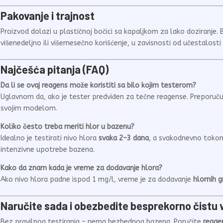
Pakovanje i trajnost
Proizvod dolazi u plastičnoj bočici sa kapaljkom za lako doziranje. 
višenedeljno ili višemesečno korišćenje, u zavisnosti od učestalosti 
Najčešća pitanja (FAQ)
Da li se ovaj reagens može koristiti sa bilo kojim testerom?
Uglavnom da, ako je tester predviđen za tečne reagense. Preporuču
svojim modelom.
Koliko često treba meriti hlor u bazenu?
Idealno je testirati nivo hlora
svaka 2–3 dana
, a svakodnevno tokom
intenzivne upotrebe bazena.
Kako da znam kada je vreme za dodavanje hlora?
Ako nivo hlora padne ispod 1 mg/l, vreme je za dodavanje
hlornih g
Naručite sada i obezbedite besprekorno čistu 
Bez pravilnog testiranja – nema bezbednog bazena. Poručite
reage