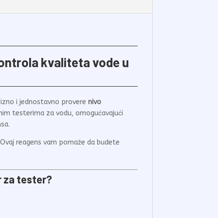
ontrola kvaliteta vode u
ecizno i jednostavno provere
nivo
čnim testerima za vodu, omogućavajući
sa.
na. Ovaj reagens vam pomaže da budete
r za tester?