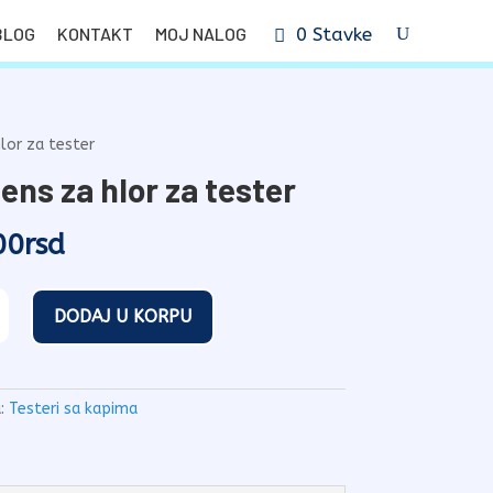
BLOG
KONTAKT
MOJ NALOG
0 Stavke
lor za tester
ens za hlor za tester
00
rsd
DODAJ U KORPU
a:
Testeri sa kapima