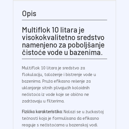
Opis
Multiflok 10 litara je
visokokvalitetno sredstvo
namenjeno za poboljšanje
čistoće vode u bazenima.
Multiflok 10 litara je sredstvo za
flokulaciju, taloženje i bistrenje vode u
bazenima. Pruža efikasno rešenje za
uklanjanje sitnih plivajućih koloidnih
nečistoća iz vode koje se obično ne
zadržavaju u filterima.
Fizička karakteristika:
Nalazi se u žućkastoj
tečnosti koja je formulisana da efikasno
reaguje s nečistoćama u bazenskoj vodi.