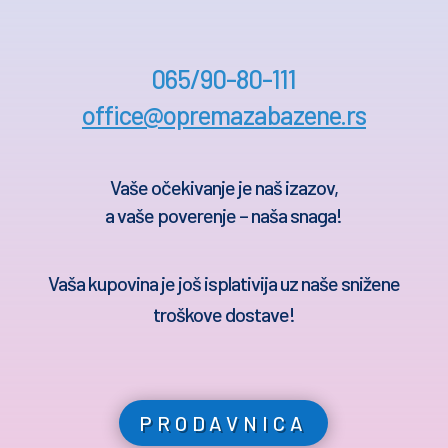
065/90-80-111
office@opremazabazene.rs
Vaše očekivanje je naš izazov,
a vaše poverenje – naša snaga!
Vaša kupovina je još isplativija uz naše snižene
troškove dostave!
PRODAVNICA