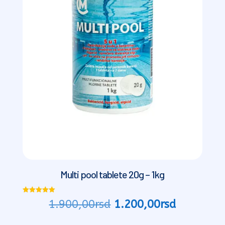
Multi pool tablete 20g – 1kg
Ocenjeno
Originalna
Trenutna
1.900,00
rsd
1.200,00
rsd
sa
5.00
cena
cena
od 5