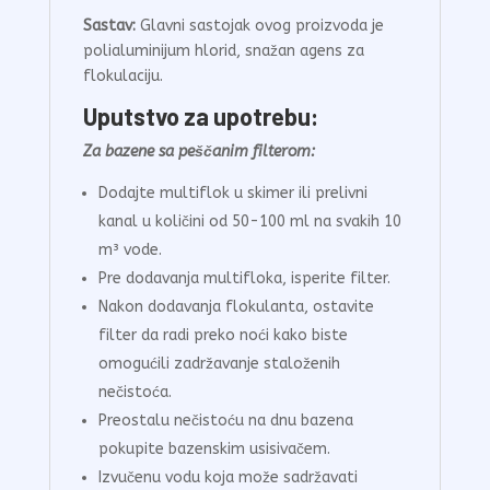
Sastav:
Glavni sastojak ovog proizvoda je
polialuminijum hlorid, snažan agens za
flokulaciju.
Uputstvo za upotrebu:
Za bazene sa peščanim filterom:
Dodajte multiflok u skimer ili prelivni
kanal u količini od 50-100 ml na svakih 10
m³ vode.
Pre dodavanja multifloka, isperite filter.
Nakon dodavanja flokulanta, ostavite
filter da radi preko noći kako biste
omogućili zadržavanje staloženih
nečistoća.
Preostalu nečistoću na dnu bazena
pokupite bazenskim usisivačem.
Izvučenu vodu koja može sadržavati