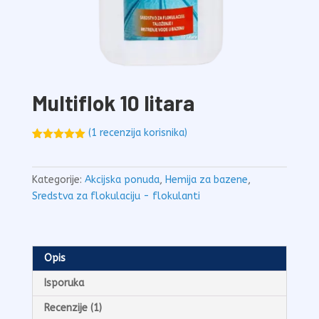
Multiflok 10 litara
(
1
recenzija korisnika)
Ocenjeno
1
5.00
od 5
na osnovu
ocene kupca
Kategorije:
Akcijska ponuda
,
Hemija za bazene
,
Sredstva za flokulaciju - flokulanti
Opis
Isporuka
Recenzije (1)