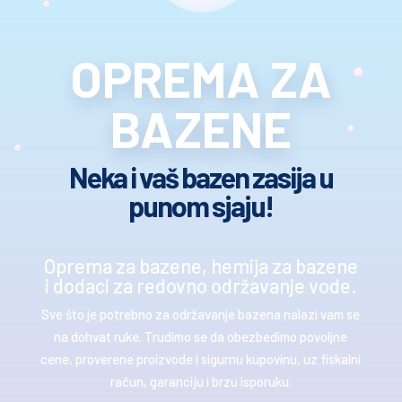
OPREMA ZA
BAZENE
Neka i vaš bazen zasija u
punom sjaju!
Oprema za bazene, hemija za bazene
i dodaci za redovno održavanje vode.
Sve što je potrebno za održavanje bazena nalazi vam se
na dohvat ruke. Trudimo se da obezbedimo povoljne
cene, proverene proizvode i sigurnu kupovinu, uz fiskalni
račun, garanciju i brzu isporuku.