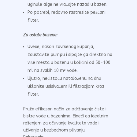
uginule alge ne vraćajte nazad u bazen.
Po potrebi, redovno rastresite peščani
filter.
Za ostale bazene:
Uveče, nakon završenog kupanja,
zaustavite pumpu i sipajte ga direktno na
više mesta u bazenu u količini od 50-100
ml na svakih 10 m³ vode.
Ujutro, nečistoću nataloženu na dnu
uklonite usisivačem ili filtracijom kroz
filter.
Pruža efikasan način za održavanje čiste i
bistre vode u bazenima, čineći ga idealnim
rešenjem za očuvanje kvaliteta vode i
uživanje u bezbednom plivanju.