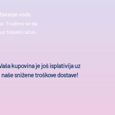
žavanje vode.
ke. Trudimo se da
z fiskalni račun,
Vaša kupovina je još isplativija uz
naše snižene troškove dostave!