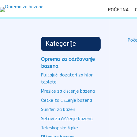
POČETNA
Poč
Kategorije
Oprema za održavanje
bazena
Plutajući dozatori za hlor
tablete
Mrežice za čišćenje bazena
Četke za čišćenje bazena
Sunđeri za bazen
Setovi za čišćenje bazena
Teleskopske šipke