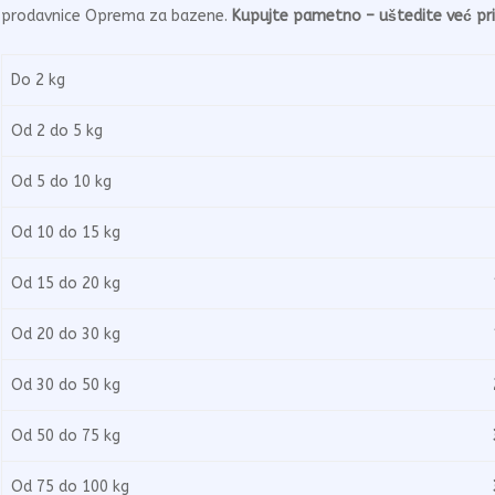
prodavnice Oprema za bazene.
Kupujte pametno – uštedite već pri
Do 2 kg
3
Od 2 do 5 kg
5
Od 5 do 10 kg
6
Od 10 do 15 kg
8
Od 15 do 20 kg
1.
Od 20 do 30 kg
1.
Od 30 do 50 kg
2.
Od 50 do 75 kg
3.
Od 75 do 100 kg
3.