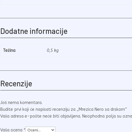
Dodatne informacije
Težina
0,5 kg
Recenzije
Još nema komentara.
Budite prvi koji će napisati recenziju za „Mrezica Nero sa drskom“
Vaša adresa e-pošte neće biti objavljena.
Neophodna polja su ozn
Vaša ocena
*