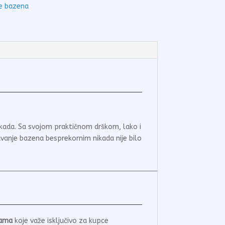
e bazena
ikada. Sa svojom praktičnom drškom, lako i
avanje bazena besprekornim nikada nije bilo
nama
koje važe isključivo za kupce