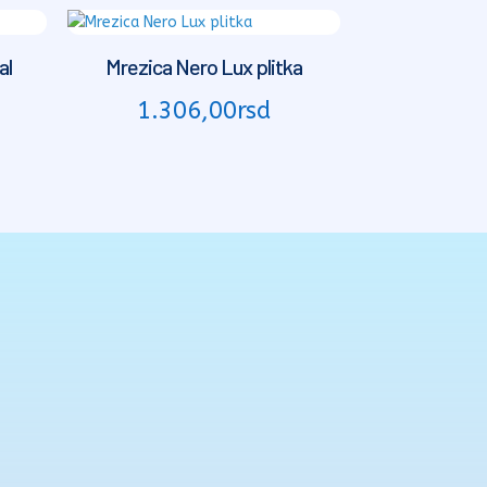
al
Mrezica Nero Lux plitka
1.306,00
rsd