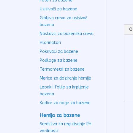
Filteri za bazene
Usisivači za bazene
Gibljiva creva za usisivač
bazena
O
Nastavci za bazenska creva
Hlorinatori
Pokrivači za bazene
Podloge za bazene
Termometri za bazene
Merice za doziranje hemije
Lepak i folije za krpljenje
bazena
Kadice za noge za bazene
Hemija za bazene
Sredstva za regulisanje PH
vrednosti