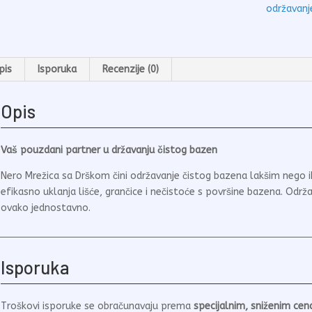
održavanj
pis
Isporuka
Recenzije (0)
Opis
Vaš pouzdani partner u državanju čistog bazen
Nero Mrežica sa Drškom čini održavanje čistog bazena lakšim nego 
efikasno uklanja lišće, grančice i nečistoće s površine bazena. Održ
ovako jednostavno.
Isporuka
Troškovi isporuke se obračunavaju prema
specijalnim, sniženim ce