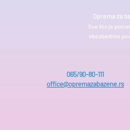
Oprema za ba
Sve što je potre
obezbedimo povol
065/90-80-111
office@opremazabazene.rs