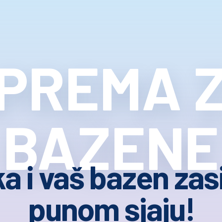
PREMA 
BAZENE
a i vaš bazen zasi
punom sjaju!