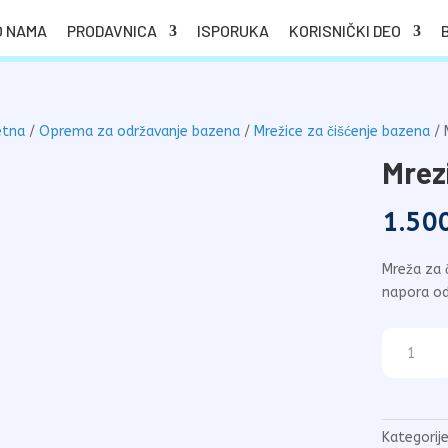
O NAMA
PRODAVNICA
ISPORUKA
KORISNIČKI DEO
etna
/
Oprema za održavanje bazena
/
Mrežice za čišćenje bazena
/ 
Mrez
1.50
Mreža za 
napora odr
Mrezica
Nero
sa
drskom
količina
Kategorij