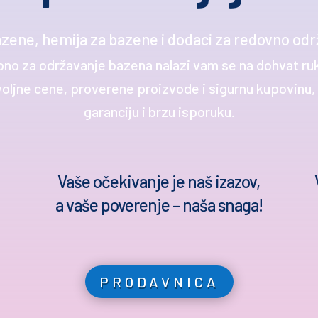
zene, hemija za bazene i dodaci za redovno odr
bno za održavanje bazena nalazi vam se na dohvat ru
jne cene, proverene proizvode i sigurnu kupovinu, u
garanciju i brzu isporuku.
Vaše očekivanje je naš izazov,
a vaše poverenje – naša snaga!
PRODAVNICA