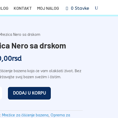
BLOG
KONTAKT
MOJ NALOG
0 Stavke
Mrezica Nero sa drskom
ica Nero sa drskom
0,00
rsd
čišćenje bazena koja će vam olakšati život. Bez
žavajte svoj bazen svežim i čistim.
DODAJ U KORPU
e:
Mrežice za čišćenje bazena
,
Oprema za