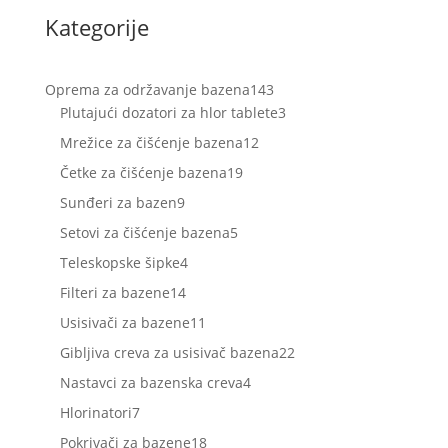
Kategorije
143
Oprema za održavanje bazena
143
proizvoda
3
Plutajući dozatori za hlor tablete
3
proizvoda
12
Mrežice za čišćenje bazena
12
proizvoda
19
Četke za čišćenje bazena
19
proizvoda
9
Sunđeri za bazen
9
proizvoda
5
Setovi za čišćenje bazena
5
proizvoda
4
Teleskopske šipke
4
proizvoda
14
Filteri za bazene
14
proizvoda
11
Usisivači za bazene
11
proizvoda
22
Gibljiva creva za usisivač bazena
22
proizvoda
4
Nastavci za bazenska creva
4
proizvoda
7
Hlorinatori
7
proizvoda
18
Pokrivači za bazene
18