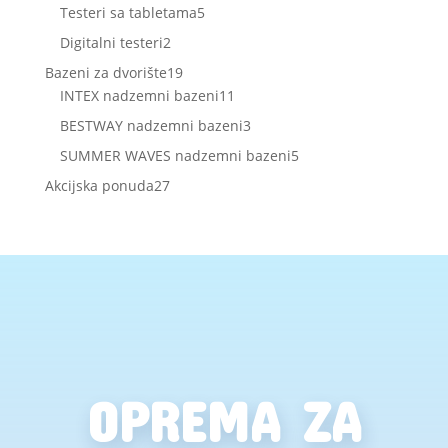
proizvoda
5
Testeri sa tabletama
5
proizvoda
2
Digitalni testeri
2
proizvoda
19
Bazeni za dvorište
19
proizvoda
11
INTEX nadzemni bazeni
11
proizvoda
3
BESTWAY nadzemni bazeni
3
proizvoda
5
SUMMER WAVES nadzemni bazeni
5
proizvoda
27
Akcijska ponuda
27
proizvoda
OPREMA ZA