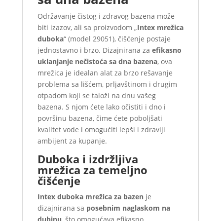
Održavanje čistog i zdravog bazena može
biti izazov, ali sa proizvodom „
Intex mrežica
duboka
“ (model 29051), čišćenje postaje
jednostavno i brzo. Dizajnirana za
efikasno
uklanjanje nečistoća sa dna bazena
, ova
mrežica je idealan alat za brzo rešavanje
problema sa lišćem, prljavštinom i drugim
otpadom koji se taloži na dnu vašeg
bazena. S njom ćete lako očistiti i dno i
površinu bazena, čime ćete poboljšati
kvalitet vode i omogućiti lepši i zdraviji
ambijent za kupanje.
Duboka i izdržljiva
mrežica za temeljno
čišćenje
Intex duboka mrežica za bazen
je
dizajnirana sa
posebnim naglaskom na
dubinu
, što omogućava efikasno