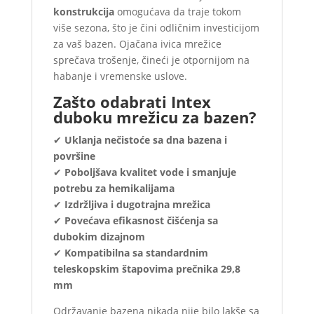
konstrukcija
omogućava da traje tokom
više sezona, što je čini odličnim investicijom
za vaš bazen. Ojačana ivica mrežice
sprečava trošenje, čineći je otpornijom na
habanje i vremenske uslove.
Zašto odabrati Intex
duboku mrežicu za bazen?
✔
Uklanja nečistoće sa dna bazena i
površine
✔
Poboljšava kvalitet vode i smanjuje
potrebu za hemikalijama
✔
Izdržljiva i dugotrajna mrežica
✔
Povećava efikasnost čišćenja sa
dubokim dizajnom
✔
Kompatibilna sa standardnim
teleskopskim štapovima prečnika 29,8
mm
Održavanje bazena nikada nije bilo lakše sa