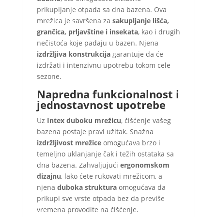
prikupljanje otpada sa dna bazena. Ova
mrežica je savršena za
sakupljanje lišća,
grančica, prljavštine i insekata
, kao i drugih
nečistoća koje padaju u bazen. Njena
izdržljiva konstrukcija
garantuje da će
izdržati i intenzivnu upotrebu tokom cele
sezone.
Napredna funkcionalnost i
jednostavnost upotrebe
Uz
Intex duboku mrežicu
, čišćenje vašeg
bazena postaje pravi užitak. Snažna
izdržljivost mrežice
omogućava brzo i
temeljno uklanjanje čak i težih ostataka sa
dna bazena. Zahvaljujući
ergonomskom
dizajnu
, lako ćete rukovati mrežicom, a
njena
duboka struktura
omogućava da
prikupi sve vrste otpada bez da previše
vremena provodite na čišćenje.