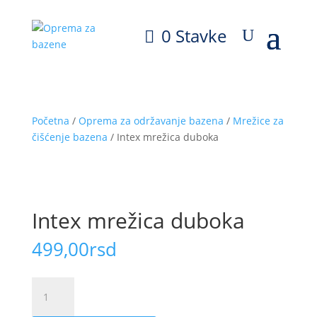
0 Stavke
Početna
/
Oprema za održavanje bazena
/
Mrežice za
čišćenje bazena
/ Intex mrežica duboka
Intex mrežica duboka
499,00
rsd
Intex
mrežica