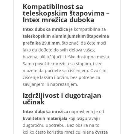
Kompatibilnost sa
teleskopskim štapovima –
Intex mrežica duboka
Intex duboka mrežica
je kompatibilna sa
teleskopskim aluminijumskim štapovima
prečnika 29,8 mm
, što znači da ćete moći
lako da dođete do svih delova vašeg
bazena, uključujući i teško dostupna mesta.
Samo povežite mrežicu sa štapom, i već
možete da počnete sa čišćenjem. Ovo čini
čišćenje lakšim i bržim, bez potrebe za
savijanjem ili naprezanjem.
Izdržljivost i dugotrajan
učinak
Intex duboka mrežica
napravljena je od
kvalitetnih materijala
koji osiguravaju
dugoročnu upotrebu. Bez obzira na to
koliko često koristite mrežicu, njena
čvrsta