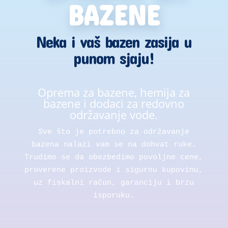
BAZENE
Neka i vaš bazen zasija u
punom sjaju!
Oprema za bazene, hemija za
bazene i dodaci za redovno
održavanje vode.
Sve što je potrebno za održavanje
bazena nalazi vam se na dohvat ruke.
Trudimo se da obezbedimo povoljne cene,
proverene proizvode i sigurnu kupovinu,
uz fiskalni račun, garanciju i brzu
isporuku.