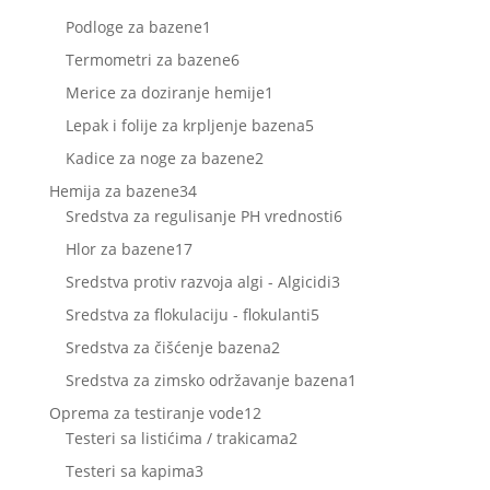
proizvoda
1
Podloge za bazene
1
proizvod
6
Termometri za bazene
6
proizvoda
1
Merice za doziranje hemije
1
proizvod
5
Lepak i folije za krpljenje bazena
5
proizvoda
2
Kadice za noge za bazene
2
proizvoda
34
Hemija za bazene
34
proizvoda
6
Sredstva za regulisanje PH vrednosti
6
proizvoda
17
Hlor za bazene
17
proizvoda
3
Sredstva protiv razvoja algi - Algicidi
3
proizvoda
5
Sredstva za flokulaciju - flokulanti
5
proizvoda
2
Sredstva za čišćenje bazena
2
proizvoda
1
Sredstva za zimsko održavanje bazena
1
proizvod
12
Oprema za testiranje vode
12
proizvoda
2
Testeri sa listićima / trakicama
2
proizvoda
3
Testeri sa kapima
3