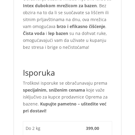
Intex dubokom mrežicom za bazen
. Bez
obzira na to da li se suočavate sa lišćem ili
sitnim prljavštinama na dnu, ova mrežica
vam omogućava
brzo i efikasno čišćenje
.
Čista voda
i
lep bazen
su na dohvat ruke,
omogućavajući vam da uživate u kupanju
bez stresa i brige o nečistoćama!
Isporuka
Troškovi isporuke se obračunavaju prema
specijalnim, sniženim cenama
koje važe
isključivo za kupce prodavnice Oprema za
bazene.
Kupujte pametno – uštedite već
pri dostavi!
Do 2 kg
399,00