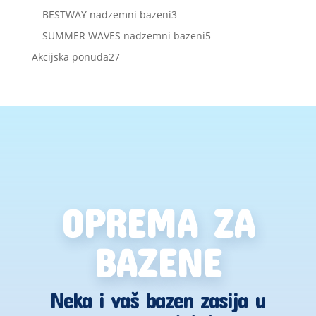
proizvoda
3
BESTWAY nadzemni bazeni
3
proizvoda
5
SUMMER WAVES nadzemni bazeni
5
proizvoda
27
Akcijska ponuda
27
proizvoda
OPREMA ZA
BAZENE
Neka i vaš bazen zasija u