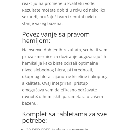
reakciju na promene u kvalitetu vode.
Rezultate možete dobiti u roku od nekoliko
sekundi, pružajući vam trenutni uvid u
stanje vašeg bazena.
Povezivanje sa pravom
hemijom:
Na osnovu dobijenih rezultata, scuba II vam
pruža smernice za doziranje odgovarajućih
hemikalija kako biste održali optimalne
nivoe slobodnog hlora, pH vrednosti,
ukupnog hlora, cijanurne kiseline i ukupnog
alkaliteta. Ovaj integrirani pristup
omogućava vam da efikasno održavate
ravnotežu hemijskih parametara u vašem
bazenu.
Komplet sa tabletama za sve
potrebe:
20 DPD FREE tableta za merenje