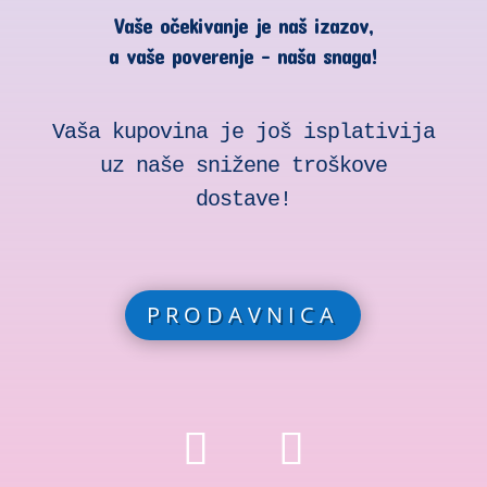
Vaše očekivanje je naš izazov,
a vaše poverenje – naša snaga!
Vaša kupovina je još isplativija
uz naše snižene troškove
dostave!
PRODAVNICA