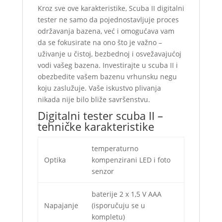
Kroz sve ove karakteristike, Scuba II digitalni
tester ne samo da pojednostavljuje proces
održavanja bazena, već i omogućava vam
da se fokusirate na ono što je važno –
uživanje u čistoj, bezbednoj i osvežavajućoj
vodi vašeg bazena. Investirajte u scuba II i
obezbedite vašem bazenu vrhunsku negu
koju zaslužuje. Vaše iskustvo plivanja
nikada nije bilo bliže savršenstvu.
Digitalni tester scuba II –
tehničke karakteristike
temperaturno
Optika
kompenzirani LED i foto
senzor
baterije 2 x 1,5 V AAA
Napajanje
(isporučuju se u
kompletu)