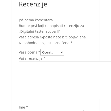
Recenzije
Još nema komentara.
Budite prvi koji će napisati recenziju za
„Digitalni tester scuba II“
Vaša adresa e-pošte neće biti objavljena.
Neophodna polja su označena
*
Vaša ocena
*
Vaša recenzija
*
Ime
*