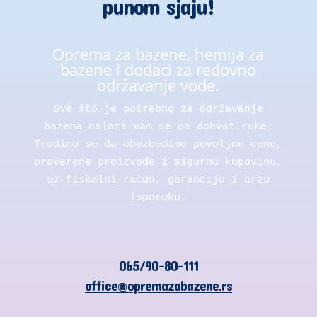
punom sjaju!
Oprema za bazene, hemija za
bazene i dodaci za redovno
održavanje vode.
Sve što je potrebno za održavanje
bazena nalazi vam se na dohvat ruke.
Trudimo se da obezbedimo povoljne cene,
proverene proizvode i sigurnu kupovinu,
uz fiskalni račun, garanciju i brzu
isporuku.
065/90-80-111
office@opremazabazene.rs