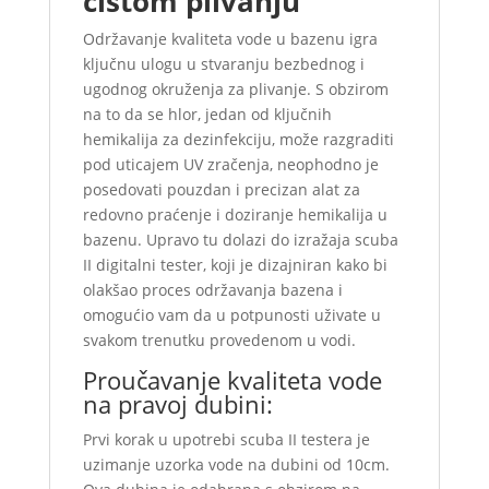
čistom plivanju
Održavanje kvaliteta vode u bazenu igra
ključnu ulogu u stvaranju bezbednog i
ugodnog okruženja za plivanje. S obzirom
na to da se hlor, jedan od ključnih
hemikalija za dezinfekciju, može razgraditi
pod uticajem UV zračenja, neophodno je
posedovati pouzdan i precizan alat za
redovno praćenje i doziranje hemikalija u
bazenu. Upravo tu dolazi do izražaja scuba
II digitalni tester, koji je dizajniran kako bi
olakšao proces održavanja bazena i
omogućio vam da u potpunosti uživate u
svakom trenutku provedenom u vodi.
Proučavanje kvaliteta vode
na pravoj dubini:
Prvi korak u upotrebi scuba II testera je
uzimanje uzorka vode na dubini od 10cm.