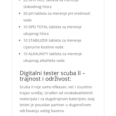
slobodnog hlora
20 pH tableta za merenje pH vrednosti
vode
10 DPD TOTAL tableta za merenje
ukupnog hlora
10 STABILIZER tableta za merenje
cijanurne kiseline vode
10 ALKALINITY tableta za merenje
ukupnog alkaliteta vode
Digitalni tester scuba II –
trajnost i održivost:
Scuba II nije samo efikasan, već i izuzetno
trajan uređaj. Izrađen od visokokvalitetnih
materijala i sa dugotrajnom baterijom, ovaj
tester je pouzdan partner u dugoročnom
održavanju vašeg bazena.