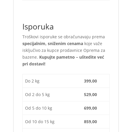
Isporuka
Troškovi isporuke se obračunavaju prema
specijalnim, sniženim cenama
koje važe
isključivo za kupce prodavnice Oprema za
bazene.
Kupujte pametno – uštedite već
pri dostavi!
Do 2 kg
399,00
Od 2 do 5 kg
529,00
Od 5 do 10 kg
699,00
Od 10 do 15 kg
859,00