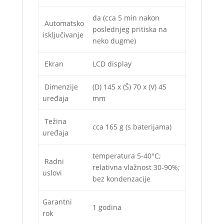
da (cca 5 min nakon
Automatsko
poslednjeg pritiska na
isključivanje
neko dugme)
Ekran
LCD display
Dimenzije
(D) 145 x (Š) 70 x (V) 45
uređaja
mm
Težina
cca 165 g (s baterijama)
uređaja
temperatura 5-40°C;
Radni
relativna vlažnost 30-90%;
uslovi
bez kondenzacije
Garantni
1 godina
rok