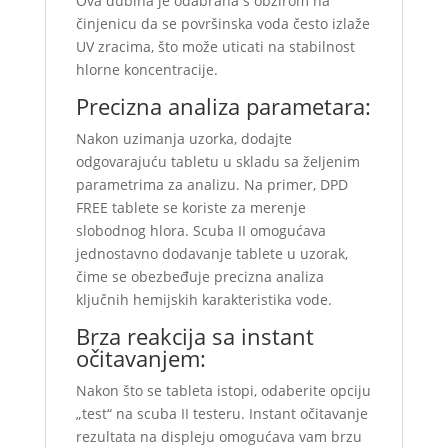
Ova dubina je odabrana s obzirom na
činjenicu da se površinska voda često izlaže
UV zracima, što može uticati na stabilnost
hlorne koncentracije.
Precizna analiza parametara:
Nakon uzimanja uzorka, dodajte
odgovarajuću tabletu u skladu sa željenim
parametrima za analizu. Na primer, DPD
FREE tablete se koriste za merenje
slobodnog hlora. Scuba II omogućava
jednostavno dodavanje tablete u uzorak,
čime se obezbeđuje precizna analiza
ključnih hemijskih karakteristika vode.
Brza reakcija sa instant
očitavanjem:
Nakon što se tableta istopi, odaberite opciju
„test“ na scuba II testeru. Instant očitavanje
rezultata na displeju omogućava vam brzu