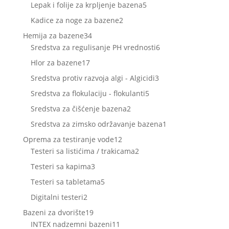
proizvod
5
Lepak i folije za krpljenje bazena
5
proizvoda
2
Kadice za noge za bazene
2
proizvoda
34
Hemija za bazene
34
proizvoda
6
Sredstva za regulisanje PH vrednosti
6
proizvoda
17
Hlor za bazene
17
proizvoda
3
Sredstva protiv razvoja algi - Algicidi
3
proizvoda
5
Sredstva za flokulaciju - flokulanti
5
proizvoda
2
Sredstva za čišćenje bazena
2
proizvoda
1
Sredstva za zimsko održavanje bazena
1
proizvod
12
Oprema za testiranje vode
12
proizvoda
2
Testeri sa listićima / trakicama
2
proizvoda
3
Testeri sa kapima
3
proizvoda
5
Testeri sa tabletama
5
proizvoda
2
Digitalni testeri
2
proizvoda
19
Bazeni za dvorište
19
proizvoda
11
INTEX nadzemni bazeni
11