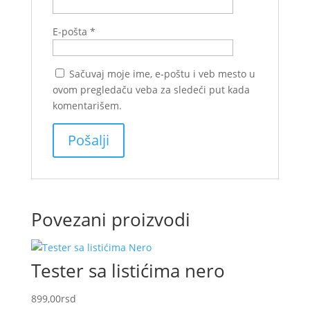
E-pošta
*
Sačuvaj moje ime, e-poštu i veb mesto u
ovom pregledaču veba za sledeći put kada
komentarišem.
Povezani proizvodi
Tester sa listićima nero
899,00
rsd