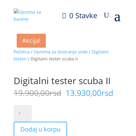
0 Stavke
Akcija!
Akcija!
Početna
/
Oprema za testiranje vode
/
Digitalni
testeri
/ Digitalni tester scuba II
Digitalni tester scuba II
Originalna
Trenu
19.900,00
rsd
13.930,00
rsd
cena
cena
je
je:
Digitalni
bila:
13.930
tester
19.900,00rsd.
scuba
Dodaj u korpu
II