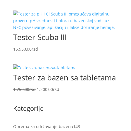
Tester Scuba III
16.950,00
rsd
Tester za bazen sa tabletama
Originalna
Trenutna
1.750,00
rsd
1.200,00
rsd
cena
cena
je
je:
Kategorije
bila:
1.200,00rsd.
1.750,00rsd.
143
Oprema za održavanje bazena
143