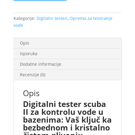
količina
Kategorije:
Digitalni testeri
,
Oprema za testiranje
vode
Opis
Isporuka
Dodatne informacije
Recenzije (0)
Opis
Digitalni tester scuba
II za kontrolu vode u
bazenima: Vaš ključ ka
bezbednom i kristalno