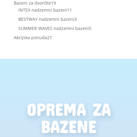
proizvoda
19
Bazeni za dvorište
19
proizvoda
11
INTEX nadzemni bazeni
11
proizvoda
3
BESTWAY nadzemni bazeni
3
proizvoda
5
SUMMER WAVES nadzemni bazeni
5
proizvoda
27
Akcijska ponuda
27
proizvoda
OPREMA ZA
BAZENE