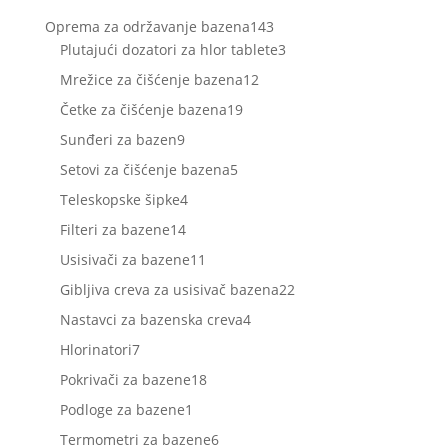
143
Oprema za održavanje bazena
143
proizvoda
3
Plutajući dozatori za hlor tablete
3
proizvoda
12
Mrežice za čišćenje bazena
12
proizvoda
19
Četke za čišćenje bazena
19
proizvoda
9
Sunđeri za bazen
9
proizvoda
5
Setovi za čišćenje bazena
5
proizvoda
4
Teleskopske šipke
4
proizvoda
14
Filteri za bazene
14
proizvoda
11
Usisivači za bazene
11
proizvoda
22
Gibljiva creva za usisivač bazena
22
proizvoda
4
Nastavci za bazenska creva
4
proizvoda
7
Hlorinatori
7
proizvoda
18
Pokrivači za bazene
18
proizvoda
1
Podloge za bazene
1
proizvod
6
Termometri za bazene
6