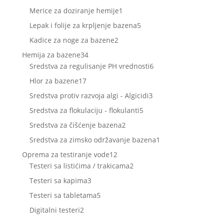
proizvoda
1
Merice za doziranje hemije
1
proizvod
5
Lepak i folije za krpljenje bazena
5
proizvoda
2
Kadice za noge za bazene
2
proizvoda
34
Hemija za bazene
34
proizvoda
6
Sredstva za regulisanje PH vrednosti
6
proizvoda
17
Hlor za bazene
17
proizvoda
3
Sredstva protiv razvoja algi - Algicidi
3
proizvoda
5
Sredstva za flokulaciju - flokulanti
5
proizvoda
2
Sredstva za čišćenje bazena
2
proizvoda
1
Sredstva za zimsko održavanje bazena
1
proizvod
12
Oprema za testiranje vode
12
proizvoda
2
Testeri sa listićima / trakicama
2
proizvoda
3
Testeri sa kapima
3
proizvoda
5
Testeri sa tabletama
5
proizvoda
2
Digitalni testeri
2