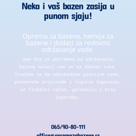
Neka i vaš bazen zasija u
punom sjaju!
Oprema za bazene, hemija za
bazene i dodaci za redovno
održavanje vode.
Sve što je potrebno za održavanje
bazena nalazi vam se na dohvat ruke.
Trudimo se da obezbedimo povoljne cene,
proverene proizvode i sigurnu kupovinu,
uz fiskalni račun, garanciju i brzu
isporuku.
065/90-80-111
office@opremazabazene.rs