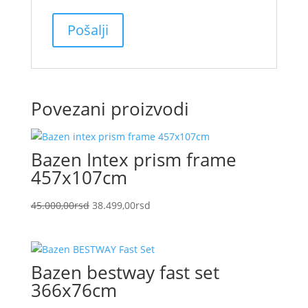
Povezani proizvodi
Bazen Intex prism frame
457x107cm
Originalna
Trenutna
45.000,00
rsd
38.499,00
rsd
cena
cena
je
je:
bila:
38.499,00rsd.
Bazen bestway fast set
45.000,00rsd.
366x76cm