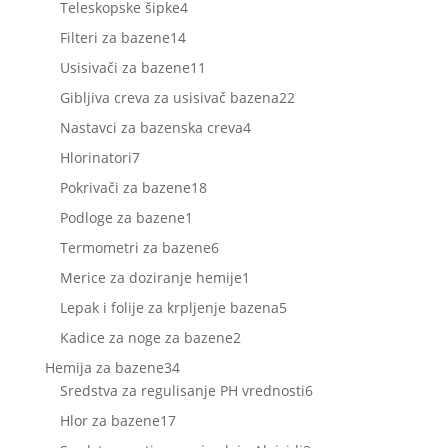
4
Teleskopske šipke
4
proizvoda
14
Filteri za bazene
14
proizvoda
11
Usisivači za bazene
11
proizvoda
22
Gibljiva creva za usisivač bazena
22
proizvoda
4
Nastavci za bazenska creva
4
proizvoda
7
Hlorinatori
7
proizvoda
18
Pokrivači za bazene
18
proizvoda
1
Podloge za bazene
1
proizvod
6
Termometri za bazene
6
proizvoda
1
Merice za doziranje hemije
1
proizvod
5
Lepak i folije za krpljenje bazena
5
proizvoda
2
Kadice za noge za bazene
2
proizvoda
34
Hemija za bazene
34
proizvoda
6
Sredstva za regulisanje PH vrednosti
6
proizvoda
17
Hlor za bazene
17
proizvoda