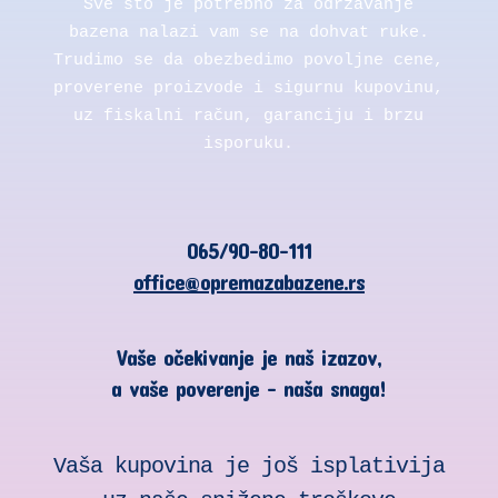
Sve što je potrebno za održavanje
bazena nalazi vam se na dohvat ruke.
Trudimo se da obezbedimo povoljne cene,
proverene proizvode i sigurnu kupovinu,
uz fiskalni račun, garanciju i brzu
isporuku.
065/90-80-111
office@opremazabazene.rs
Vaše očekivanje je naš izazov,
a vaše poverenje – naša snaga!
Vaša kupovina je još isplativija