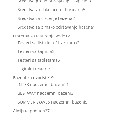
3
Sredstva protiv razvoja algi - Algicidi
3
proizvoda
5
Sredstva za flokulaciju - flokulanti
5
proizvoda
2
Sredstva za čišćenje bazena
2
proizvoda
1
Sredstva za zimsko održavanje bazena
1
proizvod
12
Oprema za testiranje vode
12
proizvoda
2
Testeri sa listićima / trakicama
2
proizvoda
3
Testeri sa kapima
3
proizvoda
5
Testeri sa tabletama
5
proizvoda
2
Digitalni testeri
2
proizvoda
19
Bazeni za dvorište
19
proizvoda
11
INTEX nadzemni bazeni
11
proizvoda
3
BESTWAY nadzemni bazeni
3
proizvoda
5
SUMMER WAVES nadzemni bazeni
5
proizvoda
27
Akcijska ponuda
27
proizvoda