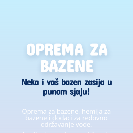
OPREMA ZA
BAZENE
Neka i vaš bazen zasija u
punom sjaju!
Oprema za bazene, hemija za
bazene i dodaci za redovno
održavanje vode.