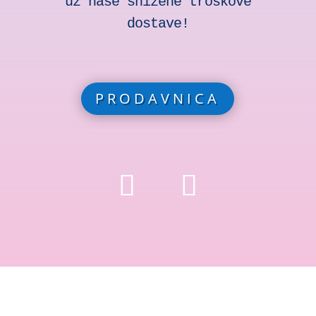
uz naše snižene troškove
dostave!
PRODAVNICA