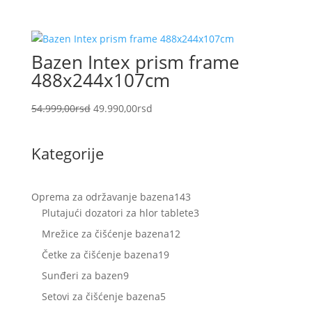
Bazen Intex prism frame
488x244x107cm
Originalna
Trenutna
54.999,00
rsd
49.990,00
rsd
cena
cena
je
je:
Kategorije
bila:
49.990,00rsd.
54.999,00rsd.
143
Oprema za održavanje bazena
143
proizvoda
3
Plutajući dozatori za hlor tablete
3
proizvoda
12
Mrežice za čišćenje bazena
12
proizvoda
19
Četke za čišćenje bazena
19
proizvoda
9
Sunđeri za bazen
9
proizvoda
5
Setovi za čišćenje bazena
5
proizvoda