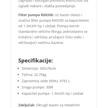
zagrejao i dostigao potrebnu elastičnost da
izgladi nabore i olakša postavljanje.
Filter pumpa RX0330:
Uz bazen dolazi i
snažna filter pumpa RX0330 sa kapacitetom
od 1.3m3/h tip I uložak. Pumpa koristi
standardne veličine fitinga, jednostavno se
instalira i održava, pružajući čistu vodu i
održavajući svežinu bazena.
Specifikacije:
Dimenzije: 305x76cm
Težina: 25,75kg
Zapremina vode (90%): 4792 L
Snaga pumpe: 30W
Kapacitet pumpe: 1.3m3/h tip I uložak
Zaključak:
Okrugli bazen sa metalnim