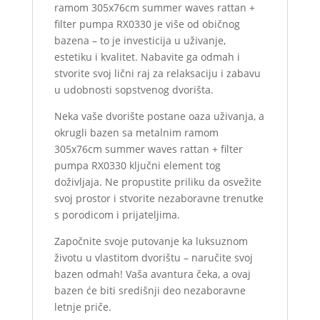
ramom 305x76cm summer waves rattan +
filter pumpa RX0330 je više od običnog
bazena – to je investicija u uživanje,
estetiku i kvalitet. Nabavite ga odmah i
stvorite svoj lični raj za relaksaciju i zabavu
u udobnosti sopstvenog dvorišta.
Neka vaše dvorište postane oaza uživanja, a
okrugli bazen sa metalnim ramom
305x76cm summer waves rattan + filter
pumpa RX0330 ključni element tog
doživljaja. Ne propustite priliku da osvežite
svoj prostor i stvorite nezaboravne trenutke
s porodicom i prijateljima.
Započnite svoje putovanje ka luksuznom
životu u vlastitom dvorištu – naručite svoj
bazen odmah! Vaša avantura čeka, a ovaj
bazen će biti središnji deo nezaboravne
letnje priče.