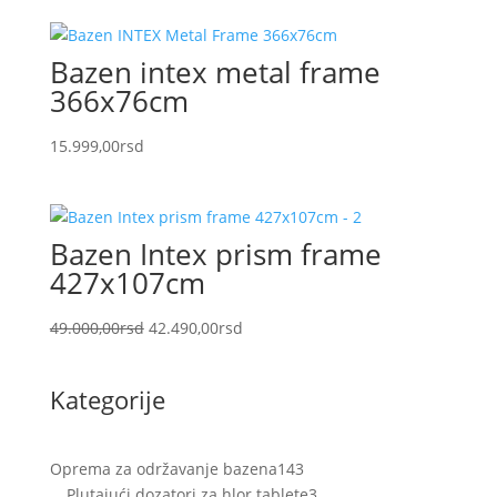
Bazen intex metal frame
366x76cm
15.999,00
rsd
Bazen Intex prism frame
427x107cm
Originalna
Trenutna
49.000,00
rsd
42.490,00
rsd
cena
cena
je
je:
Kategorije
bila:
42.490,00rsd.
49.000,00rsd.
143
Oprema za održavanje bazena
143
proizvoda
3
Plutajući dozatori za hlor tablete
3