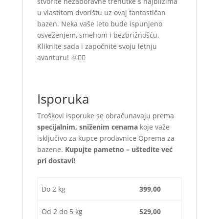
stvorite nezaboravne trenutke s najbližima
u vlastitom dvorištu uz ovaj fantastičan
bazen. Neka vaše leto bude ispunjeno
osveženjem, smehom i bezbrižnošću.
Kliknite sada i započnite svoju letnju
avanturu! 🌞🏊‍♂️
Isporuka
Troškovi isporuke se obračunavaju prema
specijalnim, sniženim cenama
koje važe
isključivo za kupce prodavnice Oprema za
bazene.
Kupujte pametno – uštedite već
pri dostavi!
Do 2 kg
399,00
Od 2 do 5 kg
529,00