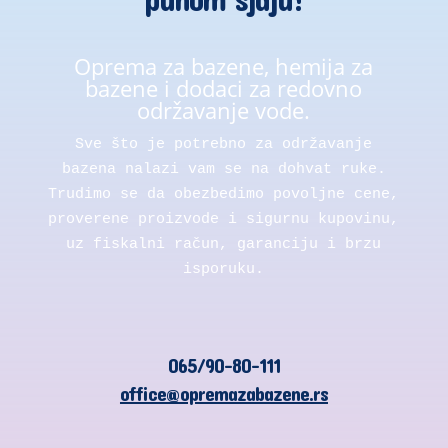
Oprema za bazene, hemija za
bazene i dodaci za redovno
održavanje vode.
Sve što je potrebno za održavanje
bazena nalazi vam se na dohvat ruke.
Trudimo se da obezbedimo povoljne cene,
proverene proizvode i sigurnu kupovinu,
uz fiskalni račun, garanciju i brzu
isporuku.
065/90-80-111
office@opremazabazene.rs