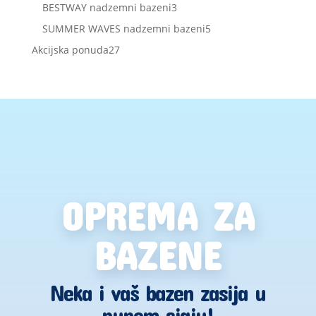
proizvoda
3
BESTWAY nadzemni bazeni
3
proizvoda
5
SUMMER WAVES nadzemni bazeni
5
proizvoda
27
Akcijska ponuda
27
proizvoda
OPREMA ZA
BAZENE
Neka i vaš bazen zasija u
punom sjaju!