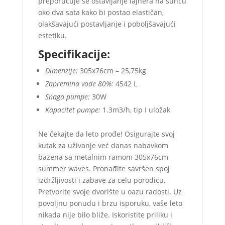
preporučuje se ostavljanje lajnera na suncu
oko dva sata kako bi postao elastičan,
olakšavajući postavljanje i poboljšavajući
estetiku.
Specifikacije:
Dimenzije:
305x76cm – 25,75kg
Zapremina vode 80%:
4542 L
Snaga pumpe:
30W
Kapacitet pumpe:
1.3m3/h, tip I uložak
Ne čekajte da leto prođe! Osigurajte svoj
kutak za uživanje već danas nabavkom
bazena sa metalnim ramom 305x76cm
summer waves. Pronađite savršen spoj
izdržljivosti i zabave za celu porodicu.
Pretvorite svoje dvorište u oazu radosti. Uz
povoljnu ponudu i brzu isporuku, vaše leto
nikada nije bilo bliže. Iskoristite priliku i