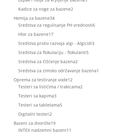
proizvoda
2
Kadice za noge za bazene
2
proizvoda
34
Hemija za bazene
34
proizvoda
6
Sredstva za regulisanje PH vrednosti
6
proizvoda
17
Hlor za bazene
17
proizvoda
3
Sredstva protiv razvoja algi - Algicidi
3
proizvoda
5
Sredstva za flokulaciju - flokulanti
5
proizvoda
2
Sredstva za čišćenje bazena
2
proizvoda
1
Sredstva za zimsko održavanje bazena
1
proizvod
12
Oprema za testiranje vode
12
proizvoda
2
Testeri sa listićima / trakicama
2
proizvoda
3
Testeri sa kapima
3
proizvoda
5
Testeri sa tabletama
5
proizvoda
2
Digitalni testeri
2
proizvoda
19
Bazeni za dvorište
19
proizvoda
11
INTEX nadzemni bazeni
11