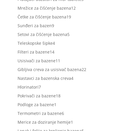
proizvoda
12
Mrežice za čišćenje bazena
12
proizvoda
19
Četke za čišćenje bazena
19
proizvoda
9
Sunđeri za bazen
9
proizvoda
5
Setovi za čišćenje bazena
5
proizvoda
4
Teleskopske šipke
4
proizvoda
14
Filteri za bazene
14
proizvoda
11
Usisivači za bazene
11
proizvoda
22
Gibljiva creva za usisivač bazena
22
proizvoda
4
Nastavci za bazenska creva
4
proizvoda
7
Hlorinatori
7
proizvoda
18
Pokrivači za bazene
18
proizvoda
1
Podloge za bazene
1
proizvod
6
Termometri za bazene
6
proizvoda
1
Merice za doziranje hemije
1
proizvod
5
Lepak i folije za krpljenje bazena
5