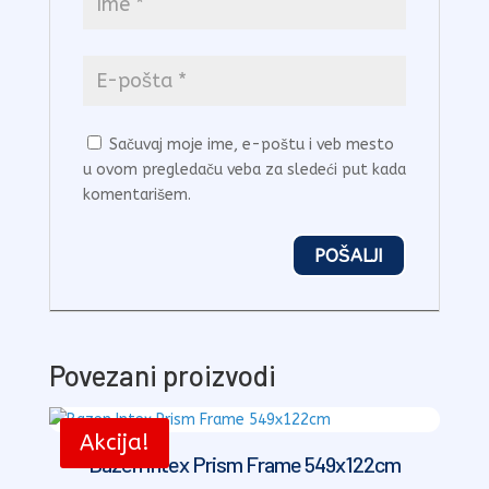
Sačuvaj moje ime, e-poštu i veb mesto
u ovom pregledaču veba za sledeći put kada
komentarišem.
Povezani proizvodi
Akcija!
Bazen Intex Prism Frame 549x122cm