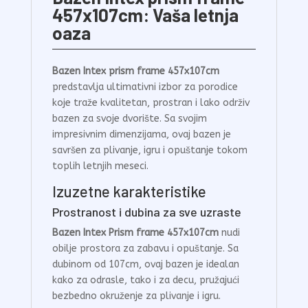
457x107cm: Vaša letnja
oaza
Bazen Intex prism frame 457x107cm
predstavlja ultimativni izbor za porodice
koje traže kvalitetan, prostran i lako održiv
bazen za svoje dvorište. Sa svojim
impresivnim dimenzijama, ovaj bazen je
savršen za plivanje, igru i opuštanje tokom
toplih letnjih meseci.
Izuzetne karakteristike
Prostranost i dubina za sve uzraste
Bazen Intex Prism frame 457x107cm
nudi
obilje prostora za zabavu i opuštanje. Sa
dubinom od 107cm, ovaj bazen je idealan
kako za odrasle, tako i za decu, pružajući
bezbedno okruženje za plivanje i igru.