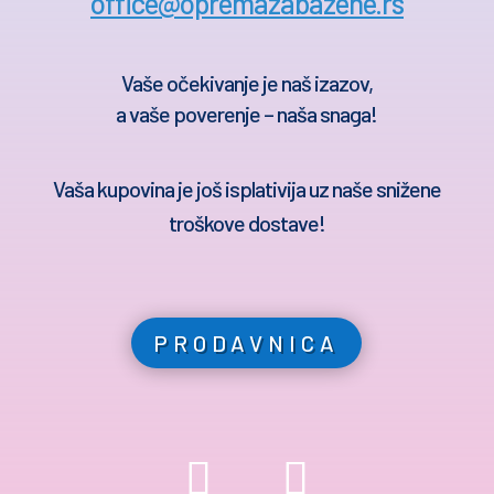
office@opremazabazene.rs
Vaše očekivanje je naš izazov,
a vaše poverenje – naša snaga!
Vaša kupovina je još isplativija uz naše snižene
troškove dostave!
PRODAVNICA