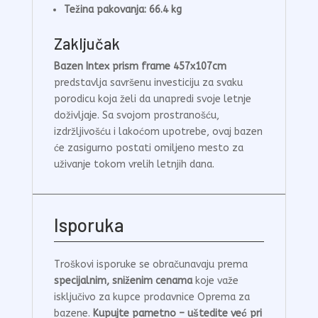
Težina pakovanja:
66.4 kg
Zaključak
Bazen Intex prism frame 457x107cm
predstavlja savršenu investiciju za svaku
porodicu koja želi da unapredi svoje letnje
doživljaje. Sa svojom prostranošću,
izdržljivošću i lakoćom upotrebe, ovaj bazen
će zasigurno postati omiljeno mesto za
uživanje tokom vrelih letnjih dana.
Isporuka
Troškovi isporuke se obračunavaju prema
specijalnim, sniženim cenama
koje važe
isključivo za kupce prodavnice Oprema za
bazene.
Kupujte pametno – uštedite već pri