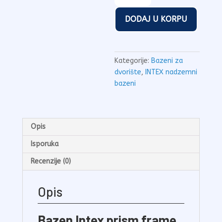
45.000,00rsd.
prism
DODAJ U KORPU
frame
457x107cm
količina
Kategorije:
Bazeni za
dvorište
,
INTEX nadzemni
bazeni
Opis
Isporuka
Recenzije (0)
Opis
Bazen Intex prism frame