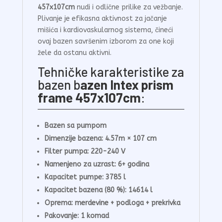
457x107cm
nudi i odlične prilike za vežbanje.
Plivanje je efikasna aktivnost za jačanje
mišića i kardiovaskularnog sistema, čineći
ovaj bazen savršenim izborom za one koji
žele da ostanu aktivni.
Tehničke karakteristike za
bazen b
azen Intex prism
frame 457x107cm
:
Bazen sa pumpom
Dimenzije bazena: 4.57m × 107 cm
Filter pumpa: 220-240 V
Namenjeno za uzrast: 6+ godina
Kapacitet pumpe: 3785 l
Kapacitet bazena (80 %): 14614 l
Oprema: merdevine + podloga + prekrivka
Pakovanje: 1 komad