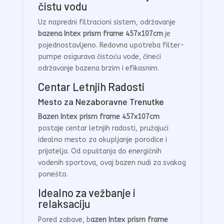
čistu vodu
Uz napredni filtracioni sistem, održavanje
bazena Intex prism frame 457x107cm
je
pojednostavljeno. Redovna upotreba filter-
pumpe osigurava čistoću vode, čineći
održavanje bazena brzim i efikasnim.
Centar Letnjih Radosti
Mesto za Nezaboravne Trenutke
Bazen Intex prism frame 457x107cm
postaje centar letnjih radosti, pružajući
idealno mesto za okupljanje porodice i
prijatelja. Od opuštanja do energičnih
vodenih sportova, ovaj bazen nudi za svakog
ponešto.
Idealno za vežbanje i
relaksaciju
Pored zabave, b
azen Intex prism frame