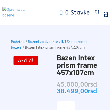
0 Stavke
Početna
/
Bazeni za dvorište
/
INTEX nadzemni
bazeni
/ Bazen Intex prism frame 457x107cm
Bazen Intex
Akcija!
prism frame
457x107cm
45.000,00
rsd
Originalna
Tre
38.499,00
rsd
cena
cen
je
je:
Bazen
bila:
38.4
Intex