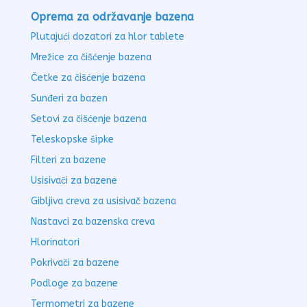
Oprema za održavanje bazena
Plutajući dozatori za hlor tablete
Mrežice za čišćenje bazena
Četke za čišćenje bazena
Sunđeri za bazen
Setovi za čišćenje bazena
Teleskopske šipke
Filteri za bazene
Usisivači za bazene
Gibljiva creva za usisivač bazena
Nastavci za bazenska creva
Hlorinatori
Pokrivači za bazene
Podloge za bazene
Termometri za bazene