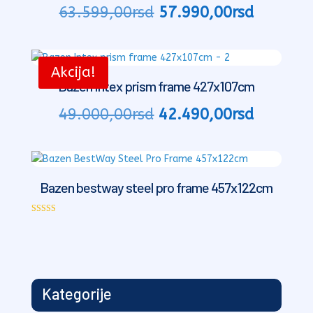
Originalna
Trenutn
63.599,00
rsd
57.990,00
rsd
cena
cena
je
je:
bila:
57.990,
Akcija!
63.599,00rsd.
Bazen Intex prism frame 427x107cm
Originalna
Trenutn
49.000,00
rsd
42.490,00
rsd
cena
cena
je
je:
bila:
42.490,
49.000,00rsd.
Bazen bestway steel pro frame 457x122cm
Ocenjeno sa
5.00
od 5
Kategorije