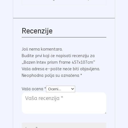
Recenzije
Još nema komentara.
Budite prvi koji će napisati recenziju za
„Bazen Intex prism frame 457x107cm“
Vaša adresa e-pošte neće biti objavljena.
Neophodna polja su označena
*
Vaša ocena
*