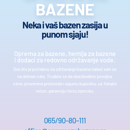
BAZENE
Neka i vaš bazen zasija u
punom sjaju!
Oprema za bazene, hemija za bazene
i dodaci za redovno održavanje vode.
Sve što je potrebno za održavanje bazena nalazi vam se
na dohvat ruke. Trudimo se da obezbedimo povoljne
cene, proverene proizvode i sigurnu kupovinu, uz fiskalni
račun, garanciju i brzu isporuku.
065/90-80-111