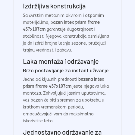
Izdržljiva konstrukcija
Sa čvrstim metalnim okvirom i otpornim
materijalima, b
azen Intex prism frame
457x107cm
garantuje dugotrajnost i
stabilnost. Njegova konstrukcija osmišljena
je da izdrži brojne letnje sezone, pružajući
trajnu vrednost i zabavu.
Laka montaža i održavanje
Brzo postavljanje za instant uživanje
Jedna od ključnih prednosti
bazena Intex
prism frame 457x107cm
jeste njegova laka
montaža. Zahvaljujući jasnim uputstvima,
vaš bazen će biti spreman za upotrebu u
kratkom vremenskom periodu,
omogućavajući vam da maksimalno
iskoristite leto.
Jednostavno održavanje za