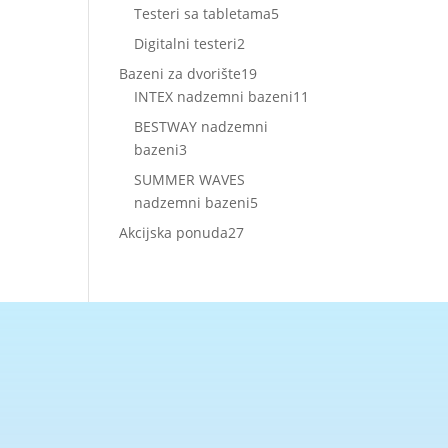
proizvoda
5
Testeri sa tabletama
5
proizvoda
2
Digitalni testeri
2
proizvoda
19
Bazeni za dvorište
19
proizvoda
11
INTEX nadzemni bazeni
11
proizvoda
BESTWAY nadzemni
3
bazeni
3
proizvoda
SUMMER WAVES
5
nadzemni bazeni
5
proizvoda
27
Akcijska ponuda
27
proizvoda