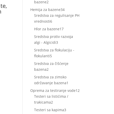
2
bazene
2
te,
proizvoda
34
Hemija za bazene
34
m
proizvoda
Sredstva za regulisanje PH
6
vrednosti
6
proizvoda
17
Hlor za bazene
17
proizvoda
Sredstva protiv razvoja
3
algi - Algicidi
3
proizvoda
Sredstva za flokulaciju -
5
flokulanti
5
proizvoda
Sredstva za čišćenje
2
bazena
2
proizvoda
Sredstva za zimsko
1
održavanje bazena
1
proizvod
12
Oprema za testiranje vode
12
proizvoda
Testeri sa listićima /
2
trakicama
2
proizvoda
3
Testeri sa kapima
3