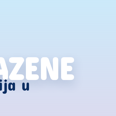
AZENE
ija u