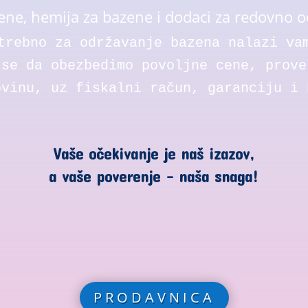
ne, hemija za bazene i dodaci za redovno o
trebno za održavanje bazena nalazi va
 se da obezbedimo povoljne cene, prove
ovinu, uz fiskalni račun, garanciju i 
Vaše očekivanje je naš izazov,
a vaše poverenje – naša snaga!
PRODAVNICA