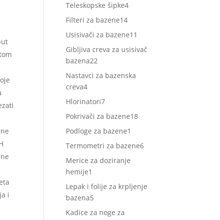
proizvoda
4
Teleskopske šipke
4
proizvoda
14
Filteri za bazene
14
proizvoda
11
Usisivači za bazene
11
put
proizvoda
Gibljiva creva za usisivač
stom
22
bazena
22
proizvoda
Nastavci za bazenska
koje
4
creva
4
a
proizvoda
7
Hlorinatori
7
ezati
proizvoda
18
Pokrivači za bazene
18
proizvoda
1
rne
Podloge za bazene
1
proizvod
pH
6
Termometri za bazene
6
ane
proizvoda
Merice za doziranje
1
hemije
1
eta
proizvod
Lepak i folije za krpljenje
a i
5
bazena
5
proizvoda
Kadice za noge za