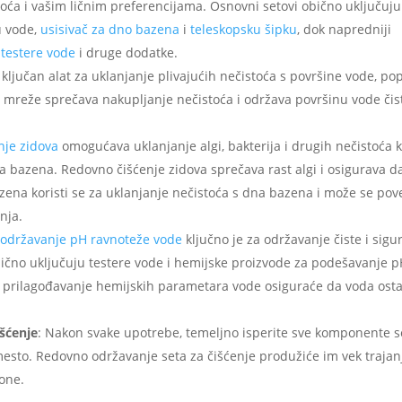
stoća i vašim ličnim preferencijama. Osnovni setovi obično uključuju
u vode,
usisivač za dno bazena
i
teleskopsku šipku
, dok napredniji
,
testere vode
i druge dodatke.
 ključan alat za uklanjanje plivajućih nečistoća s površine vode, po
je mreže sprečava nakupljanje nečistoća i održava površinu vode či
enje zidova
omogućava uklanjanje algi, bakterija i drugih nečistoća 
bazena. Redovno čišćenje zidova sprečava rast algi i osigurava d
azena koristi se za uklanjanje nečistoća s dna bazena i može se pov
nja.
i održavanje pH ravnoteže vode
ključno je za održavanje čiste i sigu
ično uključuju testere vode i hemijske proizvode za podešavanje 
e i prilagođavanje hemijskih parametara vode osiguraće da voda ost
išćenje
: Nakon svake upotrebe, temeljno isperite sve komponente s
 mesto. Redovno održavanje seta za čišćenje produžiće im vek trajanj
zone.