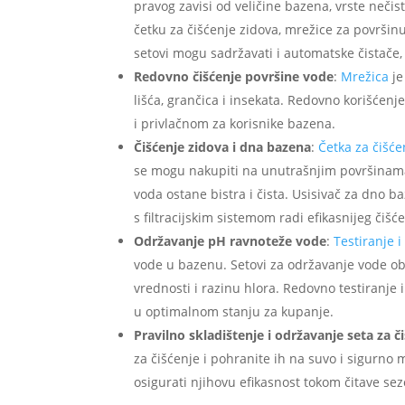
pravog zavisi od veličine bazena, vrste neči
četku za čišćenje zidova, mrežice za površin
setovi mogu sadržavati i automatske čistače
Redovno čišćenje površine vode
:
Mrežica
je
lišća, grančica i insekata. Redovno korišćen
i privlačnom za korisnike bazena.
Čišćenje zidova i dna bazena
:
Četka za čišć
se mogu nakupiti na unutrašnjim površinama 
voda ostane bistra i čista. Usisivač za dno b
s filtracijskim sistemom radi efikasnijeg čišće
Održavanje pH ravnoteže vode
:
Testiranje 
vode u bazenu. Setovi za održavanje vode ob
vrednosti i razinu hlora. Redovno testiranj
u optimalnom stanju za kupanje.
Pravilno skladištenje i održavanje seta za č
za čišćenje i pohranite ih na suvo i sigurno
osigurati njihovu efikasnost tokom čitave se