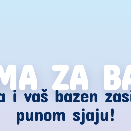
MA ZA B
 i vaš bazen zas
punom sjaju!