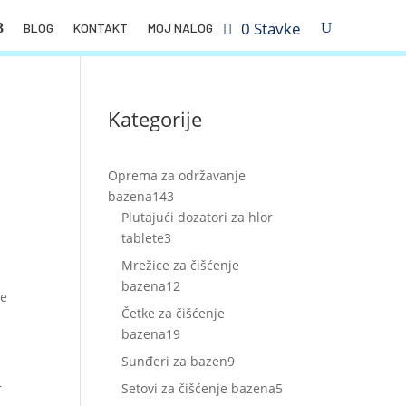
0 Stavke
BLOG
KONTAKT
MOJ NALOG
Kategorije
Oprema za održavanje
143
bazena
143
proizvoda
Plutajući dozatori za hlor
3
tablete
3
proizvoda
Mrežice za čišćenje
12
bazena
12
re
proizvoda
Četke za čišćenje
19
bazena
19
proizvoda
9
Sunđeri za bazen
9
proizvoda
5
r
Setovi za čišćenje bazena
5