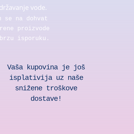
državanje vode.
m se na dohvat
rene proizvode
brzu isporuku.
Vaša kupovina je još
isplativija uz naše
snižene troškove
dostave!