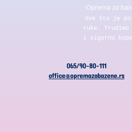
Oprema za baze
Sve što je po
ruke. Trudimo
i sigurnu kup
065/90-80-111
office@opremazabazene.rs