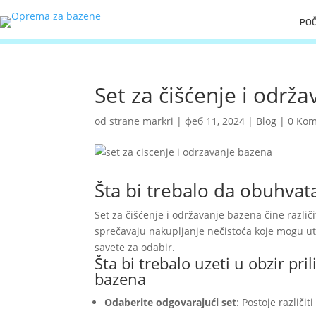
PO
Set za čišćenje i održ
od strane
markri
|
феб 11, 2024
|
Blog
|
0 Kom
Šta bi trebalo da obuhvata
Set za čišćenje i održavanje bazena čine razli
sprečavaju nakupljanje nečistoća koje mogu ut
savete za odabir.
Šta bi trebalo uzeti u obzir pr
bazena
Odaberite odgovarajući set
: Postoje različi